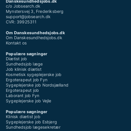
Danskesundhedsjobs.dk
c/o Jobsearch.dk
Mynstersvej 3, Frederiksberg
support@jobsearch.dk
CVR: 39925311
Om Danskesundhedsjobs.dk
Om Danskesundhedsjobs.dk
Kontakt os
Populære søgninger
Diætist job
Sundhedsjob læge
Job klinisk diætist
Kosmetisk sygeplejerske job
Ergoterapeut job Fyn
Sygeplejerske job Nordsjælland
Ergoterapeut job
Laborant job Fyn
Sygeplejerske job Vejle
Populære søgninger
Klinisk diætist job
Sygeplejerske job Esbjerg
Sundhedsjob lægesekretær