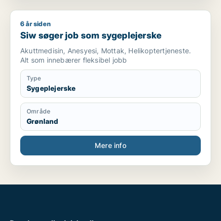
6 år siden
Siw søger job som sygeplejerske
Siw søger job som sygeplejerske
Akuttmedisin, Anesyesi, Mottak, Helikoptertjeneste.
Alt som innebærer fleksibel jobb
Type
Sygeplejerske
Område
Grønland
Mere info