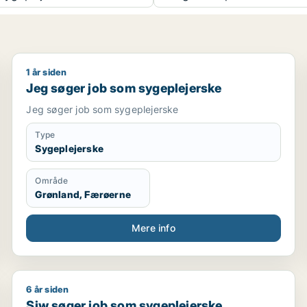
1 år siden
Jeg søger job som sygeplejerske
Jeg søger job som sygeplejerske
Jeg søger job som sygeplejerske
Type
Sygeplejerske
Område
Grønland, Færøerne
Mere info
6 år siden
poteker
Siw søger job som sygeplejerske
Siw søger job som sygeplejerske