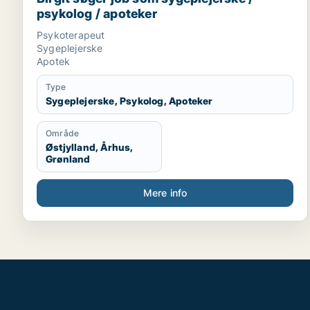
psykolog / apoteker
Psykoterapeut
Sygeplejerske
Apotek
Type
Sygeplejerske, Psykolog, Apoteker
Område
Østjylland, Århus,
Grønland
Mere info