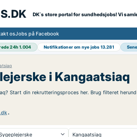
S.DK
DK´s store portal for sundhedsjobs! Vi samle
akt os
Jobs på Facebook
rede 24h
1.004
Notifikationer om nye jobs
13.281
Sene
atsiaq
ejerske i Kangaatsiaq
aq? Start din rekrutteringsproces her. Brug filteret herun
.dk
.
Sygeplejerske
Kangaatsiaq