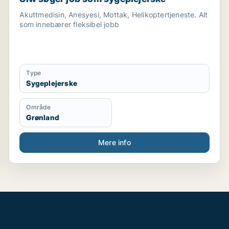
Akuttmedisin, Anesyesi, Mottak, Helikoptertjeneste. Alt
som innebærer fleksibel jobb
Type
Sygeplejerske
Område
Grønland
Mere info