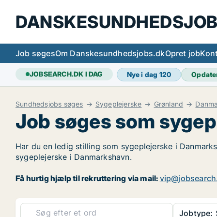
DANSKESUNDHEDSJOB
Job søges
Om Danskesundhedsjobs.dk
Opret job
Kont
JOBSEARCH.DK I DAG
Nye i dag
120
Opdate
Sundhedsjobs søges
Sygeplejerske
Grønland
Danma
Job søges som sygep
Har du en ledig stilling som sygeplejerske i Danmarks
sygeplejerske i Danmarkshavn.
Få hurtig hjælp til rekruttering via mail:
vip@jobsearch
Jobtype: