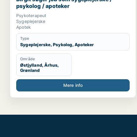
psykolog / apoteker
Psykoterapeut
Sygeplejerske
Apotek
Type
Sygeplejerske, Psykolog, Apoteker
Område
Østjylland, Århus,
Grønland
Mere info