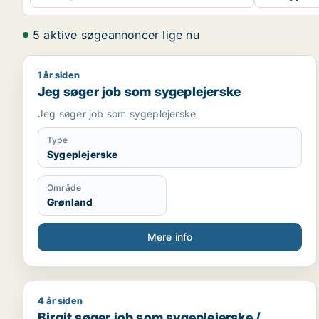
5 aktive søgeannoncer lige nu
1 år siden
Jeg søger job som sygeplejerske
Jeg søger job som sygeplejerske
Jeg søger job som sygeplejerske
Type
Sygeplejerske
Område
Grønland
Mere info
4 år siden
Birgit søger job som sygeplejerske / psykolog / a
Birgit søger job som sygeplejerske /