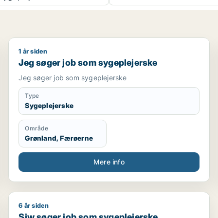
1 år siden
Jeg søger job som sygeplejerske
Jeg søger job som sygeplejerske
Jeg søger job som sygeplejerske
Type
Sygeplejerske
Område
Grønland, Færøerne
Mere info
6 år siden
poteker
Siw søger job som sygeplejerske
Siw søger job som sygeplejerske