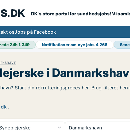
S.DK
DK´s store portal for sundhedsjobs! Vi samle
akt os
Jobs på Facebook
rede 24h
1.349
Notifikationer om nye jobs
4.266
Sene
rkshavn
lejerske i Danmarksha
havn? Start din rekrutteringsproces her. Brug filteret her
.dk
.
Sygeplejerske
Danmarkshavn