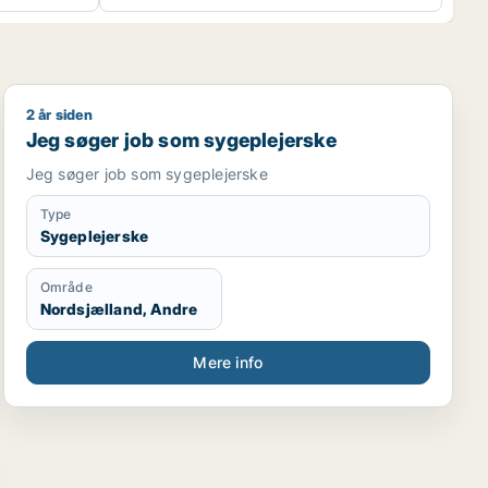
2 år siden
Jeg søger job som sygeplejerske
Jeg søger job som sygeplejerske
Jeg søger job som sygeplejerske
Type
Sygeplejerske
Område
Nordsjælland, Andre
Mere info