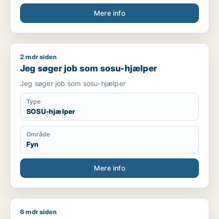
Mere info
2 mdr siden
Jeg søger job som sosu-hjælper
Jeg søger job som sosu-hjælper
Jeg søger job som sosu-hjælper
Type
SOSU-hjælper
Område
Fyn
Mere info
6 mdr siden
Bente søger job som socialrådgiver / regnskabsmedarbejder 