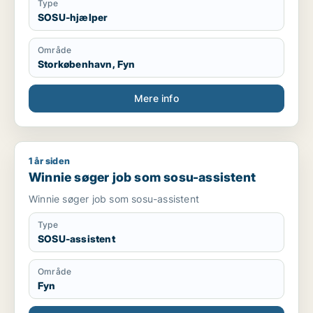
Type
SOSU-hjælper
Område
Storkøbenhavn, Fyn
Mere info
1 år siden
Winnie søger job som sosu-assistent
Winnie søger job som sosu-assistent
Winnie søger job som sosu-assistent
Type
SOSU-assistent
Område
Fyn