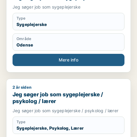
Jeg søger job som sygeplejerske
Type
Sygeplejerske
Område
Odense
Mere info
2 år siden
Jeg søger job som sygeplejerske / psykolog / lærer
Jeg søger job som sygeplejerske /
psykolog / lærer
Jeg søger job som sygeplejerske / psykolog / lærer
Type
Sygeplejerske, Psykolog, Lærer