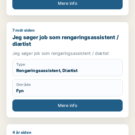
Mere info
7 mdr siden
Jeg søger job som rengøringsassistent / diætist
Jeg søger job som rengøringsassistent /
diætist
Jeg søger job som rengøringsassistent / diætist
Type
Rengøringsassistent, Diætist
Område
Fyn
Mere info
4 år siden
Jeg søger job som psykolog