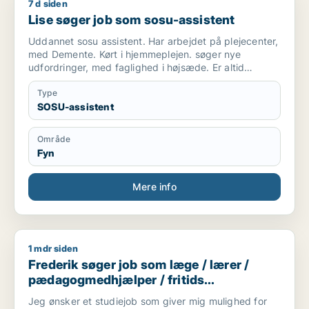
7 d siden
Lise søger job som sosu-assistent
Lise søger job som sosu-assistent
Uddannet sosu assistent. Har arbejdet på plejecenter,
med Demente. Kørt i hjemmeplejen. søger nye
udfordringer, med faglighed i højsæde. Er altid
punktlig og i godt humør. Er et roligt og tålmodigt
menneske.
Type
SOSU-assistent
Område
Fyn
Mere info
1 mdr siden
Frederik søger job som læge / lærer / pædagogmedhjælper /
Frederik søger job som læge / lærer /
pædagogmedhjælper / fritids
medarbejder
Jeg ønsker et studiejob som giver mig mulighed for