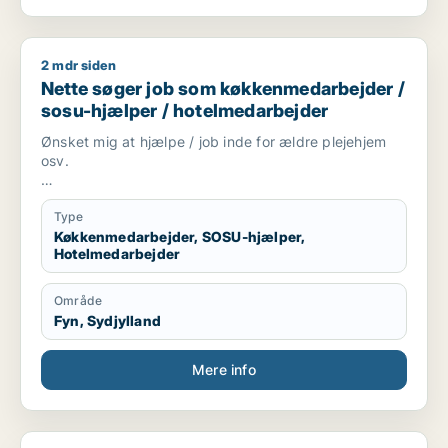
2 mdr siden
Nette søger job som køkkenmedarbejder / sosu-hjælper / h
Nette søger job som køkkenmedarbejder /
sosu-hjælper / hotelmedarbejder
Ønsket mig at hjælpe / job inde for ældre plejehjem
osv.
Hotel mange års erfaring køkken oldfrue indkøb
Type
Rengøring mange års erfaring
Køkkenmedarbejder, SOSU-hjælper,
Hotelmedarbejder
Område
Fyn, Sydjylland
Mere info