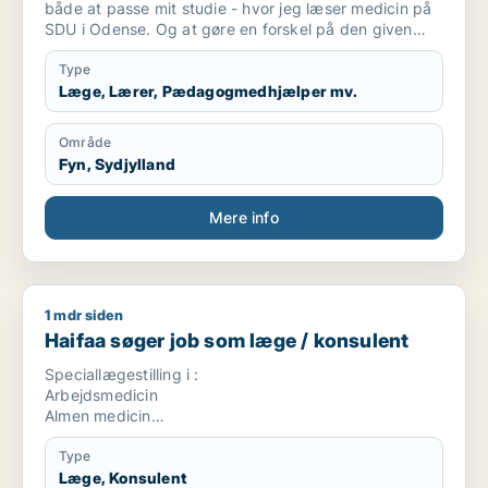
både at passe mit studie - hvor jeg læser medicin på
SDU i Odense. Og at gøre en forskel på den given
arbejdsplads.
Type
Læge, Lærer, Pædagogmedhjælper mv.
Område
Fyn, Sydjylland
Mere info
1 mdr siden
Haifaa søger job som læge / konsulent
Haifaa søger job som læge / konsulent
Speciallægestilling i :
Arbejdsmedicin
Almen medicin
Rusmiddel behandling
Kommune læge
Type
Læge, Konsulent