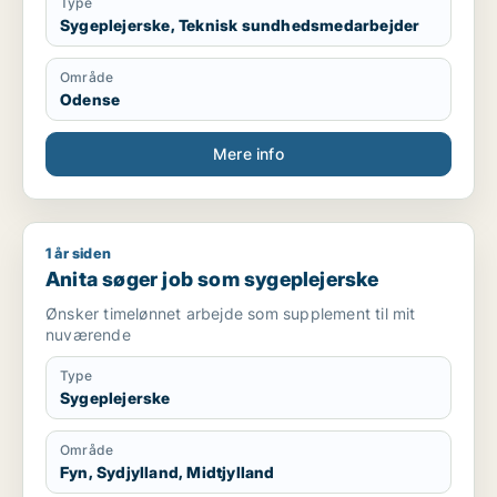
Type
Sygeplejerske, Teknisk sundhedsmedarbejder
Område
Odense
Mere info
1 år siden
Anita søger job som sygeplejerske
Anita søger job som sygeplejerske
Ønsker timelønnet arbejde som supplement til mit
nuværende
Type
Sygeplejerske
Område
Fyn, Sydjylland, Midtjylland