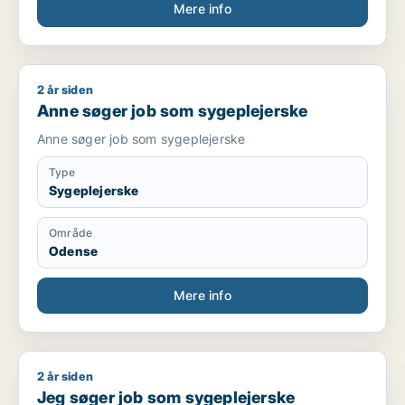
Mere info
2 år siden
Anne søger job som sygeplejerske
Anne søger job som sygeplejerske
Anne søger job som sygeplejerske
Type
Sygeplejerske
Område
Odense
Mere info
2 år siden
Jeg søger job som sygeplejerske
Jeg søger job som sygeplejerske