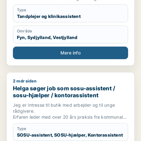
employment opportunities, preferably in Funen (Fyn),
Odense, Middelfart, Vejle or Kolding area. Open to
Type
discussing start date.
Tandplejer og klinikassistent
Område
Fyn, Sydjylland, Vestjylland
Mere info
2 mdr siden
Helga søger job som sosu-assistent / sosu-hjælper / kontora
Helga søger job som sosu-assistent /
sosu-hjælper / kontorassistent
Jeg er intresse til butik med arbejder og til unge
rådgivere.
Erfaren leder med over 20 års praksis fra kommunal
sektor, særligt inden for social-
,
Type
forebyggelses-
SOSU-assistent, SOSU-hjælper, Kontorassistent
, kultur- og borgerrettede områder. Solid erfaring med