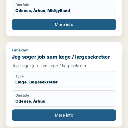
Område
Odense, Århus, Midtjylland
Mere info
1 år siden
Jeg søger job som læge / lægesekretær
Jeg søger job som læge / lægesekretær
Jeg søger job som læge / lægesekretær
Type
Læge, Lægesekretær
Område
Odense, Århus
Mere info