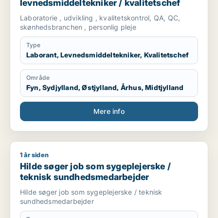
levnedsmiddeltekniker / kvalitetschef
Laboratorie , udvikling , kvalitetskontrol, QA, QC,
skønhedsbranchen , personlig pleje
Type
Laborant, Levnedsmiddeltekniker, Kvalitetschef
Område
Fyn, Sydjylland, Østjylland, Århus, Midtjylland
Mere info
1 år siden
Hilde søger job som sygeplejerske / teknisk sundhedsmedar
Hilde søger job som sygeplejerske /
teknisk sundhedsmedarbejder
Hilde søger job som sygeplejerske / teknisk
sundhedsmedarbejder