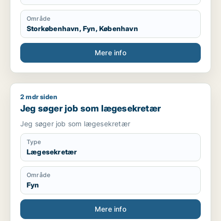
Område
Storkøbenhavn, Fyn, København
Mere info
2 mdr siden
Jeg søger job som lægesekretær
Jeg søger job som lægesekretær
Jeg søger job som lægesekretær
Type
Lægesekretær
Område
Fyn
Mere info