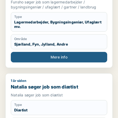
Funsho søger job som lagermedarbejder /
bygningsingeniør / ufaglært / gartner / landbrug
Type
Lagermedarbejder, Bygningsingeniør, Ufaglært
mv.
Område
Sjælland, Fyn, Jylland, Andre
Mere info
1 år siden
Natalia søger job som diætist
Natalia søger job som diætist
Natalia søger job som diætist
Type
Diætist