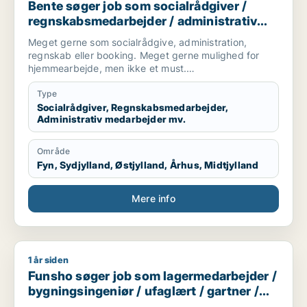
Bente søger job som socialrådgiver /
regnskabsmedarbejder / administrativ
medarbejder / kontorassistent
Meget gerne som socialrådgive, administration,
regnskab eller booking. Meget gerne mulighed for
hjemmearbejde, men ikke et must.
Sekretær for studerende
Type
Socialrådgiver, Regnskabsmedarbejder,
Administrativ medarbejder mv.
Område
Fyn, Sydjylland, Østjylland, Århus, Midtjylland
Mere info
1 år siden
Funsho søger job som lagermedarbejder / bygningsingeniør /
Funsho søger job som lagermedarbejder /
bygningsingeniør / ufaglært / gartner /
landbrug