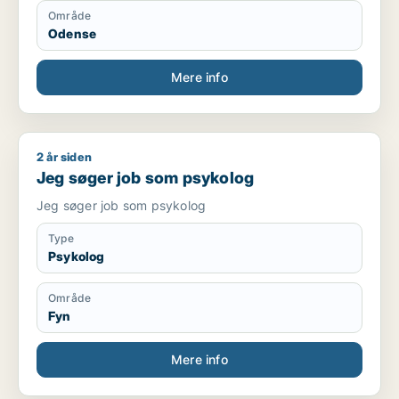
Område
Odense
Mere info
2 år siden
Jeg søger job som psykolog
Jeg søger job som psykolog
Jeg søger job som psykolog
Type
Psykolog
Område
Fyn
Mere info