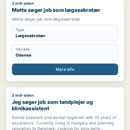
2 mdr siden
Mette søger job som lægesekretær
Mette søger job som lægesekretær
Mette søger job som lægesekretær
Type
Lægesekretær
Område
Odense
Mere info
2 mdr siden
Jeg søger job som tandplejer og klinikassistent
Jeg søger job som tandplejer og
klinikassistent
Dental assistant and dental hygienist with 10 years of
experience. Currently living in Hungary and planning
relocation to Denmark. Looking for long-term