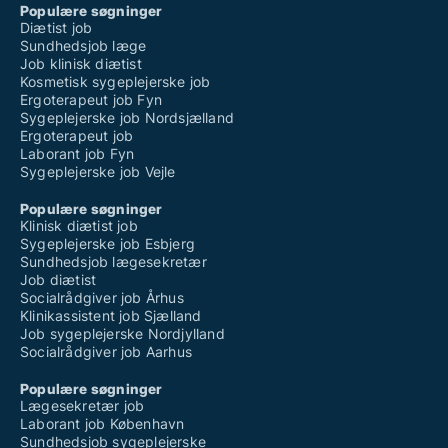
Populære søgninger
Diætist job
Sundhedsjob læge
Job klinisk diætist
Kosmetisk sygeplejerske job
Ergoterapeut job Fyn
Sygeplejerske job Nordsjælland
Ergoterapeut job
Laborant job Fyn
Sygeplejerske job Vejle
Populære søgninger
Klinisk diætist job
Sygeplejerske job Esbjerg
Sundhedsjob lægesekretær
Job diætist
Socialrådgiver job Århus
Klinikassistent job Sjælland
Job sygeplejerske Nordjylland
Socialrådgiver job Aarhus
Populære søgninger
Lægesekretær job
Laborant job København
Sundhedsjob sygeplejerske