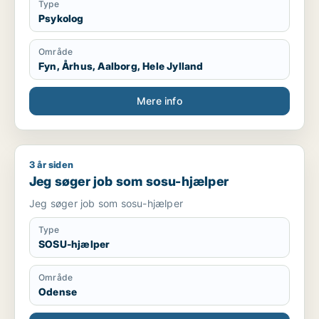
Type
Psykolog
Område
Fyn, Århus, Aalborg, Hele Jylland
Mere info
3 år siden
Jeg søger job som sosu-hjælper
Jeg søger job som sosu-hjælper
Jeg søger job som sosu-hjælper
Type
SOSU-hjælper
Område
Odense