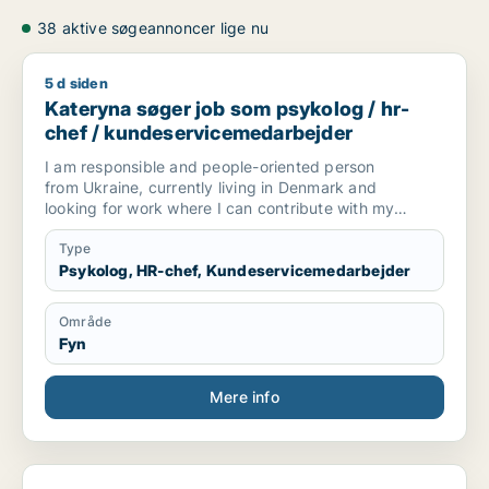
38 aktive søgeannoncer lige nu
5 d siden
Kateryna søger job som psykolog / hr-chef / kundeservicem
Kateryna søger job som psykolog / hr-
chef / kundeservicemedarbejder
I am responsible and people-oriented person
from Ukraine, currently living in Denmark and
looking for work where I can contribute with my
skills and put them to use. Through my
education in Psychology and my experience
Type
working with children and community projects, I
Psykolog, HR-chef, Kundeservicemedarbejder
have developed great communication,
multitasking, and problem-solving abilities.
Område
Fyn
Mere info