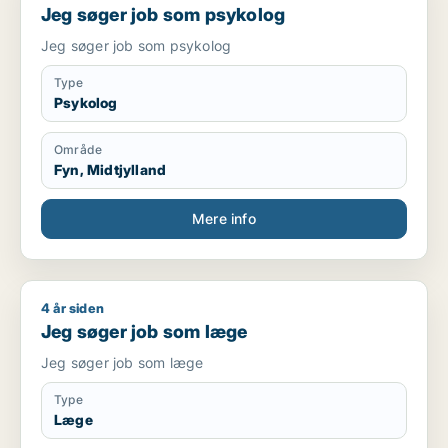
Jeg søger job som psykolog
Jeg søger job som psykolog
Type
Psykolog
Område
Fyn, Midtjylland
Mere info
4 år siden
Jeg søger job som læge
Jeg søger job som læge
Jeg søger job som læge
Type
Læge