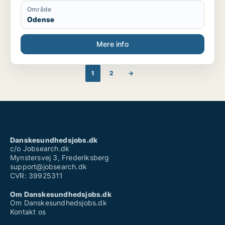
Område
Odense
Mere info
1
2
→
Danskesundhedsjobs.dk
c/o Jobsearch.dk
Mynstersvej 3, Frederiksberg
support@jobsearch.dk
CVR: 39925311
Om Danskesundhedsjobs.dk
Om Danskesundhedsjobs.dk
Kontakt os