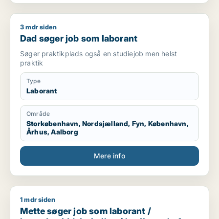
3 mdr siden
Dad søger job som laborant
Dad søger job som laborant
Søger praktikplads også en studiejob men helst
praktik
Type
Laborant
Område
Storkøbenhavn, Nordsjælland, Fyn, København,
Århus, Aalborg
Mere info
1 mdr siden
Mette søger job som laborant / levnedsmiddeltekniker / kval
Mette søger job som laborant /