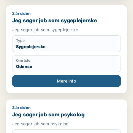
2 år siden
Jeg søger job som sygeplejerske
Jeg søger job som sygeplejerske
Jeg søger job som sygeplejerske
Type
Sygeplejerske
Område
Odense
Mere info
3 år siden
Jeg søger job som psykolog
Jeg søger job som psykolog
Jeg søger job som psykolog