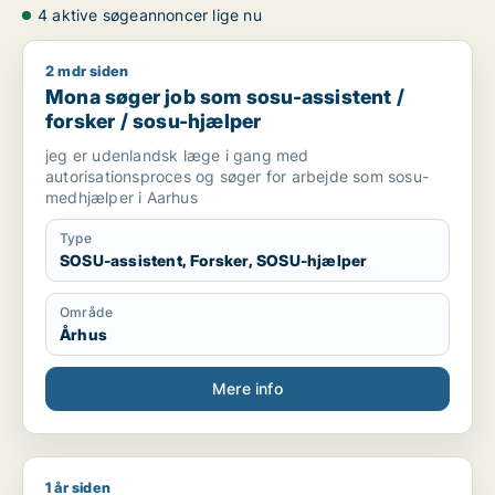
4 aktive søgeannoncer lige nu
2 mdr siden
Mona søger job som sosu-assistent / forsker / sosu-hjælper
Mona søger job som sosu-assistent /
forsker / sosu-hjælper
jeg er udenlandsk læge i gang med
autorisationsproces og søger for arbejde som sosu-
medhjælper i Aarhus
Type
SOSU-assistent, Forsker, SOSU-hjælper
Område
Århus
Mere info
1 år siden
Jeg søger job som sosu-assistent