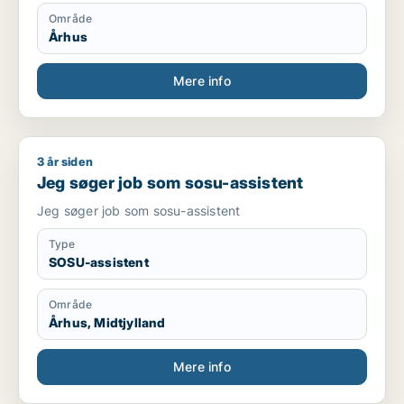
Område
Århus
Mere info
3 år siden
Jeg søger job som sosu-assistent
Jeg søger job som sosu-assistent
Jeg søger job som sosu-assistent
Type
SOSU-assistent
Område
Århus, Midtjylland
Mere info