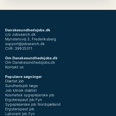
Danskesundhedsjobs.dk
c/o Jobsearch.dk
Mynstersvej 3, Frederiksberg
support@jobsearch.dk
CVR: 39925311
Om Danskesundhedsjobs.dk
Om Danskesundhedsjobs.dk
Kontakt os
Populære søgninger
Diætist job
Sundhedsjob læge
Job klinisk diætist
Kosmetisk sygeplejerske job
Ergoterapeut job Fyn
Sygeplejerske job Nordsjælland
Ergoterapeut job
Laborant job Fyn