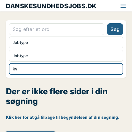
DANSKESUNDHEDSJOBS.DK
Søg
Jobtype
Jobtype
Ry
Der er ikke flere sider i din
søgning
Klik her for at gå tilbage til begyndelsen af din søgning.