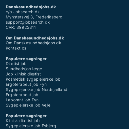
Danskesundhedsjobs.dk
c/o Jobsearch.dk
Mynstersvej 3, Frederiksberg
support@jobsearch.dk
CVR: 39925311
Om Danskesundhedsjobs.dk
Om Danskesundhedsjobs.dk
Kontakt os
Populære søgninger
Diætist job
Sundhedsjob læge
Job klinisk diætist
Kosmetisk sygeplejerske job
Ergoterapeut job Fyn
Sygeplejerske job Nordsjælland
Ergoterapeut job
Laborant job Fyn
Sygeplejerske job Vejle
Populære søgninger
Klinisk diætist job
Sygeplejerske job Esbjerg