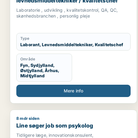
levnedsmiddeltekniker / kvalitetschef
Laboratorie , udvikling , kvalitetskontrol, QA, QC,
skønhedsbranchen , personlig pleje
Type
Laborant, Levnedsmiddeltekniker, Kvalitetschef
Område
Fyn, Sydjylland,
Østjylland, Århus,
Midtjylland
Mere info
8 mdr siden
Line søger job som psykolog
Line søger job som psykolog
Tidligere læge, innovationskonsulent,