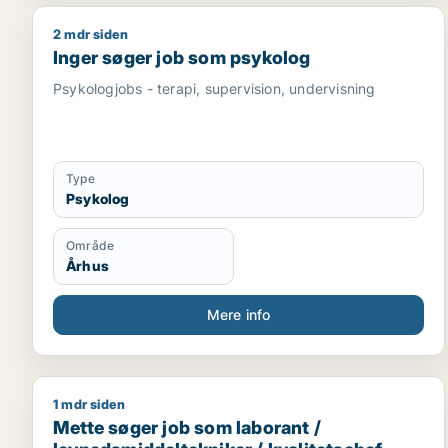
2 mdr siden
Inger søger job som psykolog
Inger søger job som psykolog
Psykologjobs - terapi, supervision, undervisning
Type
Psykolog
Område
Århus
Mere info
1 mdr siden
Mette søger job som laborant / levnedsmiddeltekni
Mette søger job som laborant /