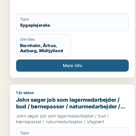
Type
Sygeplejerske
Område
Bornholm, Århus,
Aalborg, Midtjylland
Mere info
1 år siden
John søger job som lagermedarbejder / bud / børn
John søger job som lagermedarbejder /
bud / børnepasser / naturmedarbejder /
ufaglært
John søger job som lagermedarbejder / bud /
børnepasser / naturmedarbejder / ufaglært
Type