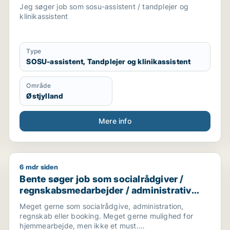
Jeg søger job som sosu-assistent / tandplejer og
klinikassistent
Type
SOSU-assistent, Tandplejer og klinikassistent
Område
Østjylland
Mere info
6 mdr siden
Bente søger job som socialrådgiver / regnskabsmeda
Bente søger job som socialrådgiver /
regnskabsmedarbejder / administrativ
medarbejder / kontorassistent
Meget gerne som socialrådgive, administration,
regnskab eller booking. Meget gerne mulighed for
hjemmearbejde, men ikke et must.