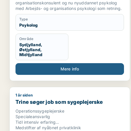
organisationskonsulent og nu nyuddannet psykolog
med Arbejds- og organisations psykologi som retning.
Type
Psykolog
Område
Sydjylland,
Østjylland,
Midtjylland
Mere info
1 år siden
Trine søger job som sygeplejerske
Trine søger job som sygeplejerske
Operationssygeplejerske
Specialeansvarlig
Tidl intensiv erfaring
Medstifter af nyåbnet privatklinik