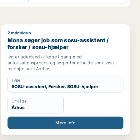
2 mdr siden
Mona søger job som sosu-assistent / forsker / sosu-h
Mona søger job som sosu-assistent /
forsker / sosu-hjælper
jeg er udenlandsk læge i gang med
autorisationsproces og søger for arbejde som sosu-
medhjælper i Aarhus
Type
SOSU-assistent, Forsker, SOSU-hjælper
Område
Århus
Mere info