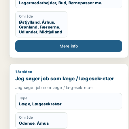
Lagermedarbejder, Bud, Børnepasser mv.
Område
Østjylland, Århus,
Grønland, Færøerne,
Udlandet, Midtjylland
Mere info
1 år siden
Jeg søger job som læge / lægesekretær
Jeg søger job som læge / lægesekretær
Jeg søger job som læge / lægesekretær
Type
Læge, Lægesekretær
Område
Odense, Århus