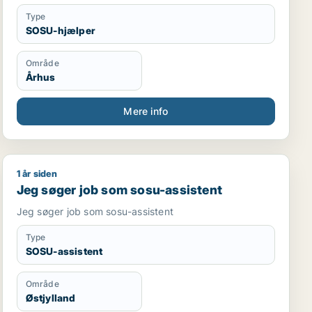
Type
SOSU-hjælper
Område
Århus
Mere info
1 år siden
Jeg søger job som sosu-assistent
Jeg søger job som sosu-assistent
Jeg søger job som sosu-assistent
Type
SOSU-assistent
Område
Østjylland