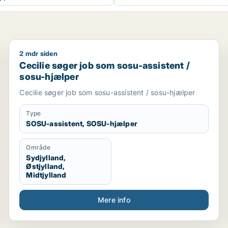
2 mdr siden
er
Cecilie søger job som sosu-assistent / sosu-hjælper
Cecilie søger job som sosu-assistent /
sosu-hjælper
Cecilie søger job som sosu-assistent / sosu-hjælper
Type
SOSU-assistent, SOSU-hjælper
Område
Sydjylland,
Østjylland,
Midtjylland
Mere info