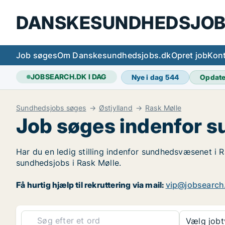
DANSKESUNDHEDSJOB
Job søges
Om Danskesundhedsjobs.dk
Opret job
Kont
JOBSEARCH.DK I DAG
Nye i dag
544
Opdat
Sundhedsjobs søges
Østjylland
Rask Mølle
Job søges indenfor s
Har du en ledig stilling indenfor sundhedsvæsenet i Ra
sundhedsjobs i Rask Mølle.
Få hurtig hjælp til rekruttering via mail:
vip@jobsearch
Vælg job