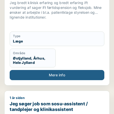
Jeg bredt klinisk erfaring og bredt erfaring ift
vurdering af sager ift førtidspension og fleksjob. Mine
ønsker at arbejde i bl.a. patientklage styrelsen og
lignende institutioner.
Type
Læge
Område
Østjylland, Århus,
Hele Jylland
Mere info
1 år siden
Jeg søger job som sosu-assistent / tandplejer og kli
Jeg søger job som sosu-assistent /
tandplejer og klinikassistent