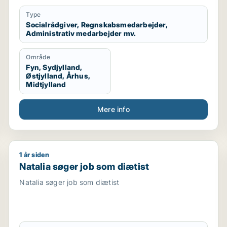
Sekretær for studerende
Type
Socialrådgiver, Regnskabsmedarbejder,
Administrativ medarbejder mv.
Område
Fyn, Sydjylland,
Østjylland, Århus,
Midtjylland
Mere info
1 år siden
epasser / naturmedarbejder / ufaglært
Natalia søger job som diætist
Natalia søger job som diætist
Natalia søger job som diætist