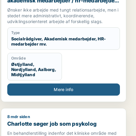
akademisk medarbejder / hr-medarbejder
/ kvalitetskoordinator
Ønsker ikke arbejde med tungt relationsarbejde, men i
stedet mere administrativt, koordinerende,
udviklingsorienteret arbejde af forskellig slags.
Type
Socialrådgiver, Akademisk medarbejder, HR-
medarbejder mv.
Område
Østjylland,
Nordjylland, Aalborg,
Midtjylland
Mere info
8 mdr siden
nikassistent
Charlotte søger job som psykolog
Charlotte søger job som psykolog
En behandlerstilling indenfor det kliniske område med