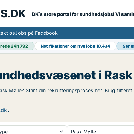
S.DK
DK´s store portal for sundhedsjobs! Vi samle
akt os
Jobs på Facebook
erede 24h
792
Notifikationer om nye jobs
10.434
Sene
undhedsvæsenet i Rask
sk Mølle? Start din rekrutteringsproces her. Brug filteret
.dk
.
type
Rask Mølle