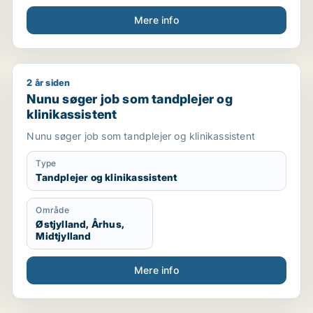
Mere info
2 år siden
Nunu søger job som tandplejer og klinikassistent
Nunu søger job som tandplejer og
klinikassistent
Nunu søger job som tandplejer og klinikassistent
Type
Tandplejer og klinikassistent
Område
Østjylland, Århus,
Midtjylland
Mere info