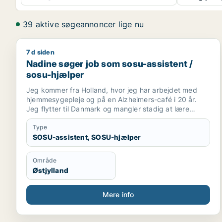
39 aktive søgeannoncer lige nu
7 d siden
Nadine søger job som sosu-assistent / sosu-hjælp
Nadine søger job som sosu-assistent /
sosu-hjælper
Jeg kommer fra Holland, hvor jeg har arbejdet med
hjemmesygepleje og på en Alzheimers-café i 20 år.
Jeg flytter til Danmark og mangler stadig at lære
sproget godt, før jeg kan arbejde som sygeplejerske.
Type
SOSU-assistent, SOSU-hjælper
Område
Østjylland
Mere info