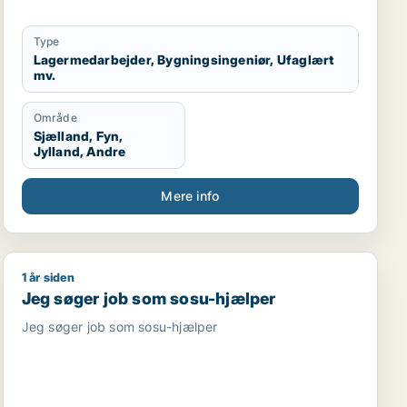
Type
Lagermedarbejder, Bygningsingeniør, Ufaglært
mv.
Område
Sjælland, Fyn,
Jylland, Andre
Mere info
1 år siden
Jeg søger job som sosu-hjælper
Jeg søger job som sosu-hjælper
Jeg søger job som sosu-hjælper