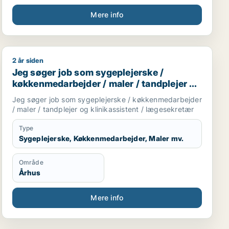
Mere info
2 år siden
Jeg søger job som sygeplejerske / køkkenmedarbejder /
Jeg søger job som sygeplejerske /
køkkenmedarbejder / maler / tandplejer og
klinikassistent / lægesekretær
Jeg søger job som sygeplejerske / køkkenmedarbejder
/ maler / tandplejer og klinikassistent / lægesekretær
Type
Sygeplejerske, Køkkenmedarbejder, Maler mv.
Område
Århus
Mere info