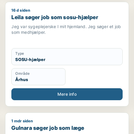
16 d siden
Leila søger job som sosu-hjælper
Leila søger job som sosu-hjælper
Jeg var sygeplejerske I mit hjemland. Jeg søger et job
som medhjælper.
Type
SOSU-hjælper
Område
Århus
Mere info
1 mdr siden
ker / kvalitetschef
Gulnara søger job som læge
Gulnara søger job som læge