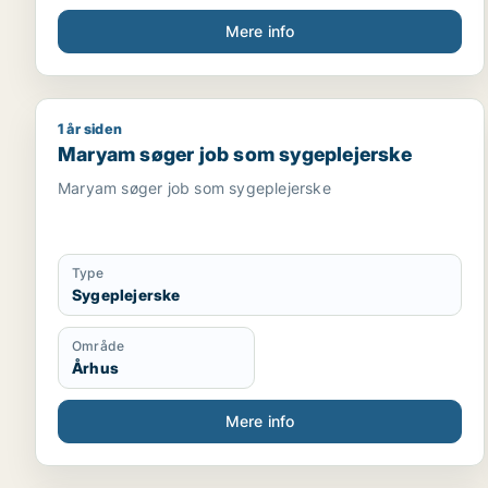
Mere info
1 år siden
Maryam søger job som sygeplejerske
Maryam søger job som sygeplejerske
Maryam søger job som sygeplejerske
Type
Sygeplejerske
Område
Århus
Mere info