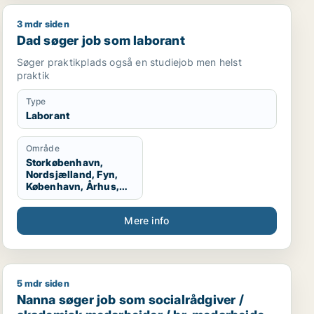
3 mdr siden
Dad søger job som laborant
Dad søger job som laborant
Søger praktikplads også en studiejob men helst
praktik
Type
Laborant
Område
Storkøbenhavn,
Nordsjælland, Fyn,
København, Århus,
Aalborg
Mere info
5 mdr siden
Nanna søger job som socialrådgiver / akademisk medar
Nanna søger job som socialrådgiver /