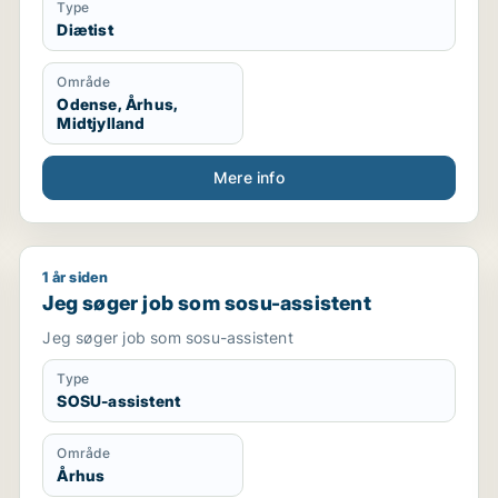
Type
Diætist
Område
Odense, Århus,
Midtjylland
Mere info
1 år siden
Jeg søger job som sosu-assistent
Jeg søger job som sosu-assistent
Jeg søger job som sosu-assistent
Type
SOSU-assistent
Område
Århus