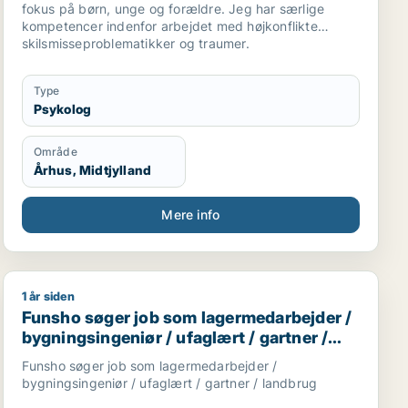
fokus på børn, unge og forældre. Jeg har særlige
kompetencer indenfor arbejdet med højkonflikte
skilsmisseproblematikker og traumer.
Type
Psykolog
Område
Århus, Midtjylland
Mere info
1 år siden
rbejder / administrativ medarbejder / kontorassistent
Funsho søger job som lagermedarbejder / bygningsinge
Funsho søger job som lagermedarbejder /
bygningsingeniør / ufaglært / gartner /
landbrug
Funsho søger job som lagermedarbejder /
bygningsingeniør / ufaglært / gartner / landbrug