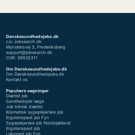
Danskesundhedsjobs.dk
c/o Jobsearch.dk
Mynstersvej 3, Frederiksberg
support@jobsearch.dk
CVR: 39925311
Om Danskesundhedsjobs.dk
Om Danskesundhedsjobs.dk
Kontakt os
Populære søgninger
Diætist job
Sundhedsjob læge
Job klinisk diætist
Kosmetisk sygeplejerske job
Ergoterapeut job Fyn
Sygeplejerske job Nordsjælland
Ergoterapeut job
Laborant job Fyn