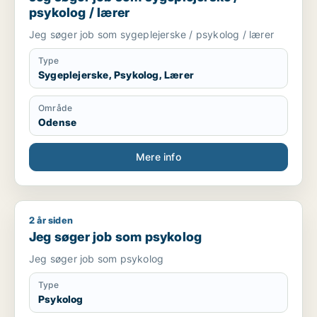
psykolog / lærer
Jeg søger job som sygeplejerske / psykolog / lærer
Type
Sygeplejerske, Psykolog, Lærer
Område
Odense
Mere info
2 år siden
Jeg søger job som psykolog
Jeg søger job som psykolog
Jeg søger job som psykolog
Type
Psykolog