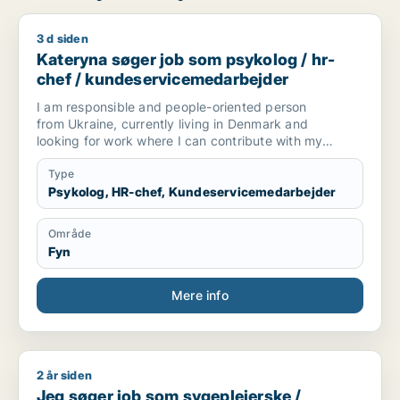
3 d siden
Kateryna søger job som psykolog / hr-chef / kundeservicem
Kateryna søger job som psykolog / hr-
chef / kundeservicemedarbejder
I am responsible and people-oriented person
from Ukraine, currently living in Denmark and
looking for work where I can contribute with my
skills and put them to use. Through my
education in Psychology and my experience
Type
working with children and community projects, I
Psykolog, HR-chef, Kundeservicemedarbejder
have developed great communication,
multitasking, and problem-solving abilities.
Område
Fyn
Mere info
2 år siden
Jeg søger job som sygeplejerske / psykolog / lærer
Jeg søger job som sygeplejerske /