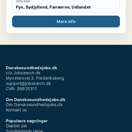
Område
Fyn, Sydjylland, Færøerne, Udlandet
Mere info
Danskesundhedsjobs.dk
c/o Jobsearch.dk
Mynstersvej 3, Frederiksberg
support@jobsearch.dk
CVR: 39925311
Om Danskesundhedsjobs.dk
Om Danskesundhedsjobs.dk
Kontakt os
Populære søgninger
Diætist job
Sundhedsjob læge