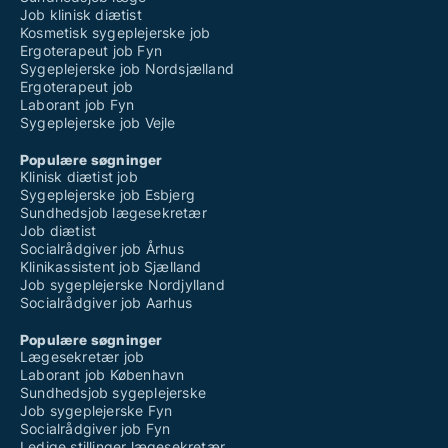
Job klinisk diætist
Kosmetisk sygeplejerske job
Ergoterapeut job Fyn
Sygeplejerske job Nordsjælland
Ergoterapeut job
Laborant job Fyn
Sygeplejerske job Vejle
Populære søgninger
Klinisk diætist job
Sygeplejerske job Esbjerg
Sundhedsjob lægesekretær
Job diætist
Socialrådgiver job Århus
Klinikassistent job Sjælland
Job sygeplejerske Nordjylland
Socialrådgiver job Aarhus
Populære søgninger
Lægesekretær job
Laborant job København
Sundhedsjob sygeplejerske
Job sygeplejerske Fyn
Socialrådgiver job Fyn
Ledige stillinger lægesekretær