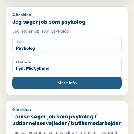
4 år siden
Jeg søger job som psykolog
Jeg søger job som psykolog
Jeg søger job som psykolog
Type
Psykolog
Område
Fyn, Midtjylland
Mere info
6 år siden
Louise søger job som psykolog / uddannelsesvejleder / but
Louise søger job som psykolog /
uddannelsesvejleder / butiksmedarbejder
Louise søger job som psykolog / uddannelsesvejleder