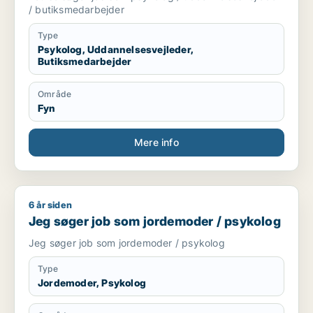
/ butiksmedarbejder
Type
Psykolog, Uddannelsesvejleder,
Butiksmedarbejder
Område
Fyn
Mere info
6 år siden
Jeg søger job som jordemoder / psykolog
Jeg søger job som jordemoder / psykolog
Jeg søger job som jordemoder / psykolog
Type
Jordemoder, Psykolog