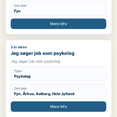
Område
Fyn
Mere info
3 år siden
Jeg søger job som psykolog
Jeg søger job som psykolog
Jeg søger job som psykolog
Type
Psykolog
Område
Fyn, Århus, Aalborg, Hele Jylland
Mere info