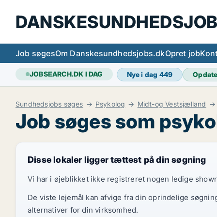
DANSKESUNDHEDSJOB
Job søges
Om Danskesundhedsjobs.dk
Opret job
Kont
JOBSEARCH.DK I DAG
Nye i dag
449
Opdat
Sundhedsjobs søges
Psykolog
Midt-og Vestsjælland
Job søges som psyko
Disse lokaler ligger tættest på din søgning
Vi har i øjeblikket ikke registreret nogen ledige show
De viste lejemål kan afvige fra din oprindelige søgnin
alternativer for din virksomhed.