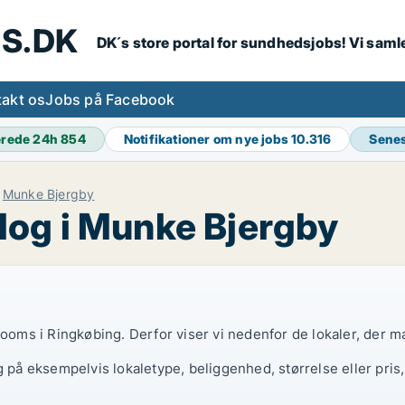
S.DK
DK´s store portal for sundhedsjobs! Vi samle
akt os
Jobs på Facebook
erede 24h
854
Notifikationer om nye jobs
10.316
Senes
Munke Bjergby
log i Munke Bjergby
rooms i Ringkøbing. Derfor viser vi nedenfor de lokaler, der m
g på eksempelvis lokaletype, beliggenhed, størrelse eller pris