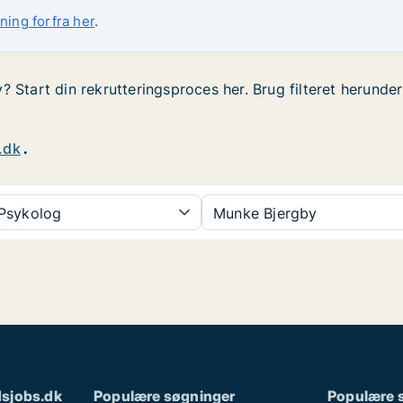
ning forfra her
.
? Start din rekrutteringsproces her. Brug filteret herunde
.dk
.
Psykolog
Munke Bjergby
sjobs.dk
Populære søgninger
Populære 