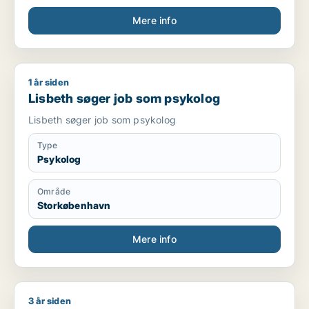
Mere info
1 år siden
Lisbeth søger job som psykolog
Lisbeth søger job som psykolog
Lisbeth søger job som psykolog
Type
Psykolog
Område
Storkøbenhavn
Mere info
3 år siden
Jeg søger job som psykolog