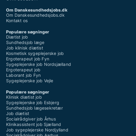
Om Danskesundhedsjobs.dk
Om Danskesundhedsjobs.dk
Kontakt os
Populære søgninger
Diætist job
Sundhedsjob læge
Job klinisk diætist
Kosmetisk sygeplejerske job
Ergoterapeut job Fyn
Sygeplejerske job Nordsjælland
Ergoterapeut job
Laborant job Fyn
Sygeplejerske job Vejle
Populære søgninger
Klinisk diætist job
Sygeplejerske job Esbjerg
Sundhedsjob lægesekretær
Job diætist
Socialrådgiver job Århus
Klinikassistent job Sjælland
Job sygeplejerske Nordjylland
Socialrådgiver job Aarhus