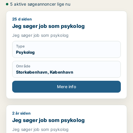
5 aktive søgeannoncer lige nu
25 d siden
Jeg søger job som psykolog
Jeg søger job som psykolog
Jeg søger job som psykolog
Type
Psykolog
Område
Storkøbenhavn, København
Mere info
2 år siden
Jeg søger job som psykolog
Jeg søger job som psykolog
Jeg søger job som psykolog