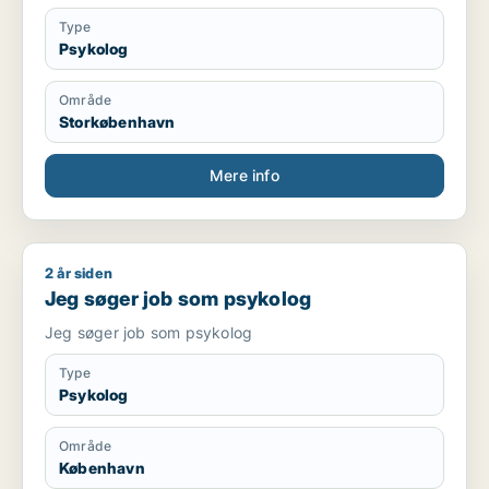
Type
Psykolog
Område
Storkøbenhavn
Mere info
2 år siden
Jeg søger job som psykolog
Jeg søger job som psykolog
Jeg søger job som psykolog
Type
Psykolog
Område
København