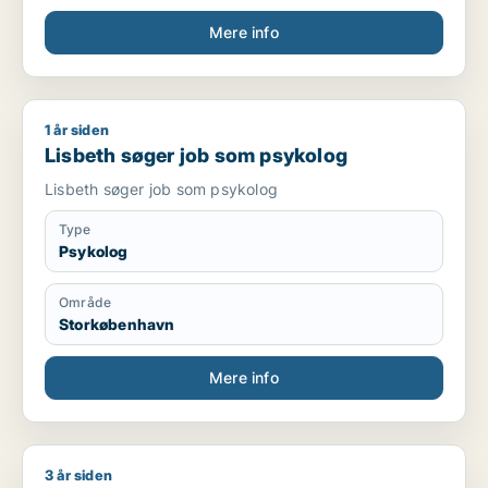
Mere info
1 år siden
Lisbeth søger job som psykolog
Lisbeth søger job som psykolog
Lisbeth søger job som psykolog
Type
Psykolog
Område
Storkøbenhavn
Mere info
3 år siden
Jeg søger job som psykolog