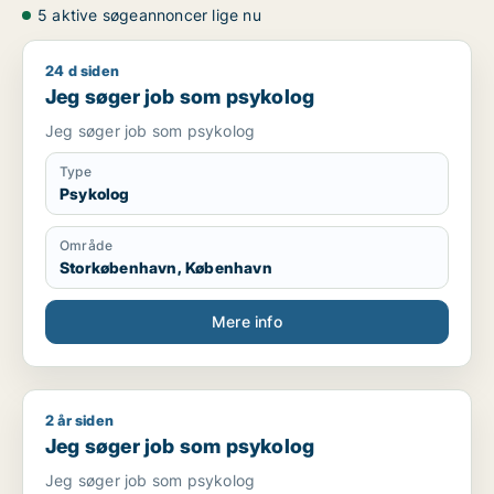
5 aktive søgeannoncer lige nu
24 d siden
Jeg søger job som psykolog
Jeg søger job som psykolog
Jeg søger job som psykolog
Type
Psykolog
Område
Storkøbenhavn, København
Mere info
2 år siden
Jeg søger job som psykolog
Jeg søger job som psykolog
Jeg søger job som psykolog