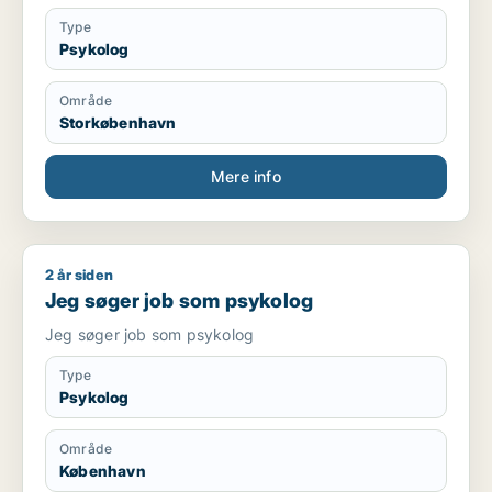
Type
Psykolog
Område
Storkøbenhavn
Mere info
2 år siden
Jeg søger job som psykolog
Jeg søger job som psykolog
Jeg søger job som psykolog
Type
Psykolog
Område
København