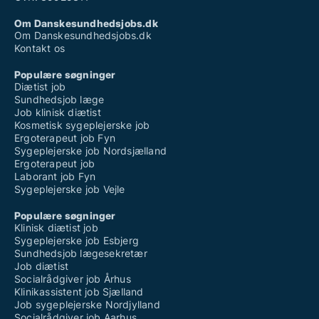
Om Danskesundhedsjobs.dk
Om Danskesundhedsjobs.dk
Kontakt os
Populære søgninger
Diætist job
Sundhedsjob læge
Job klinisk diætist
Kosmetisk sygeplejerske job
Ergoterapeut job Fyn
Sygeplejerske job Nordsjælland
Ergoterapeut job
Laborant job Fyn
Sygeplejerske job Vejle
Populære søgninger
Klinisk diætist job
Sygeplejerske job Esbjerg
Sundhedsjob lægesekretær
Job diætist
Socialrådgiver job Århus
Klinikassistent job Sjælland
Job sygeplejerske Nordjylland
Socialrådgiver job Aarhus