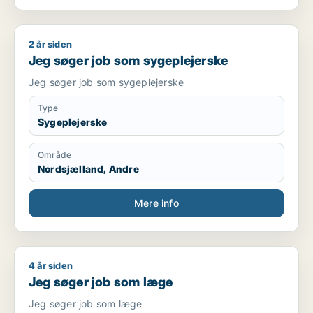
2 år siden
Jeg søger job som sygeplejerske
Jeg søger job som sygeplejerske
Jeg søger job som sygeplejerske
Type
Sygeplejerske
Område
Nordsjælland, Andre
Mere info
4 år siden
Jeg søger job som læge
Jeg søger job som læge
Jeg søger job som læge