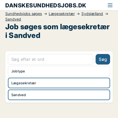
DANSKESUNDHEDSJOBS.DK
Sundhedsjobs søges
Lægesekretær
Sydsjælland
Sandved
Job søges som lægesekretær
i Sandved
Søg
Jobtype
Lægesekretær
Sandved