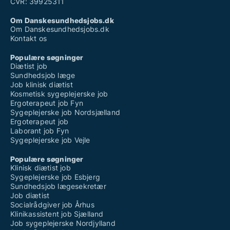
CVR: 39925311
Om Danskesundhedsjobs.dk
Om Danskesundhedsjobs.dk
Kontakt os
Populære søgninger
Diætist job
Sundhedsjob læge
Job klinisk diætist
Kosmetisk sygeplejerske job
Ergoterapeut job Fyn
Sygeplejerske job Nordsjælland
Ergoterapeut job
Laborant job Fyn
Sygeplejerske job Vejle
Populære søgninger
Klinisk diætist job
Sygeplejerske job Esbjerg
Sundhedsjob lægesekretær
Job diætist
Socialrådgiver job Århus
Klinikassistent job Sjælland
Job sygeplejerske Nordjylland