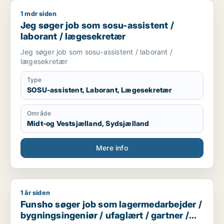
1 mdr siden
Jeg søger job som sosu-assistent / laborant / lægesekretær
Jeg søger job som sosu-assistent /
laborant / lægesekretær
Jeg søger job som sosu-assistent / laborant /
lægesekretær
Type
SOSU-assistent, Laborant, Lægesekretær
Område
Midt-og Vestsjælland, Sydsjælland
Mere info
1 år siden
Funsho søger job som lagermedarbejder / bygningsingeniør /
Funsho søger job som lagermedarbejder /
bygningsingeniør / ufaglært / gartner /