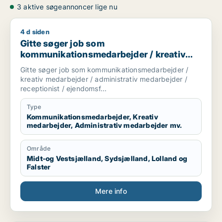
3 aktive søgeannoncer lige nu
4 d siden
Gitte søger job som kommunikationsmedarbejder / kreativ me
Gitte søger job som
kommunikationsmedarbejder / kreativ
medarbejder / administrativ medarbejder
Gitte søger job som kommunikationsmedarbejder /
/ receptionist / ejendomsfunktionær
kreativ medarbejder / administrativ medarbejder /
receptionist / ejendomsf...
Type
Kommunikationsmedarbejder, Kreativ
medarbejder, Administrativ medarbejder mv.
Område
Midt-og Vestsjælland, Sydsjælland, Lolland og
Falster
Mere info