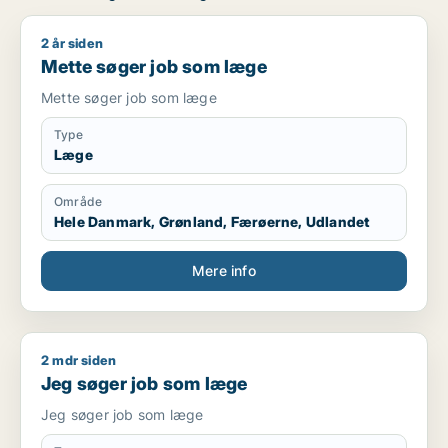
2 år siden
Mette søger job som læge
Mette søger job som læge
Mette søger job som læge
Type
Læge
Område
Hele Danmark, Grønland, Færøerne, Udlandet
Mere info
2 mdr siden
Jeg søger job som læge
Jeg søger job som læge
Jeg søger job som læge