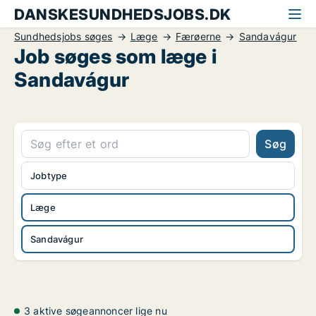
DANSKESUNDHEDSJOBS.DK
Sundhedsjobs søges
Læge
Færøerne
Sandavágur
Job søges som læge i
Sandavágur
Søg
Jobtype
Læge
Sandavágur
3 aktive søgeannoncer lige nu