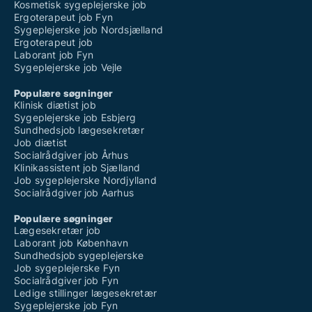
Kosmetisk sygeplejerske job
Ergoterapeut job Fyn
Sygeplejerske job Nordsjælland
Ergoterapeut job
Laborant job Fyn
Sygeplejerske job Vejle
Populære søgninger
Klinisk diætist job
Sygeplejerske job Esbjerg
Sundhedsjob lægesekretær
Job diætist
Socialrådgiver job Århus
Klinikassistent job Sjælland
Job sygeplejerske Nordjylland
Socialrådgiver job Aarhus
Populære søgninger
Lægesekretær job
Laborant job København
Sundhedsjob sygeplejerske
Job sygeplejerske Fyn
Socialrådgiver job Fyn
Ledige stillinger lægesekretær
Sygeplejerske job Fyn