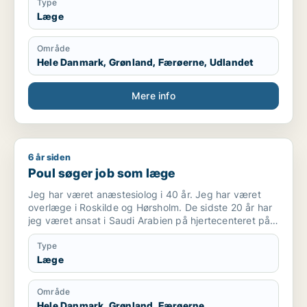
Type
Læge
Område
Hele Danmark, Grønland, Færøerne, Udlandet
Mere info
6 år siden
Poul søger job som læge
Poul søger job som læge
Jeg har været anæstesiolog i 40 år. Jeg har været
overlæge i Roskilde og Hørsholm. De sidste 20 år har
jeg været ansat i Saudi Arabien på hjertecenteret på
to højprofilerede hospitaler, King Faisal Specialist
Hospital og King Fahad Medical City. Jeg har været
Type
tilknyttet “The royal Clinic”, som tog vare på den
Læge
saudiske konge.
Jeg sluttede i december 2019
Område
Hele Danmark, Grønland, Færøerne