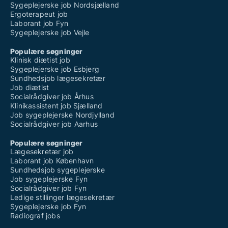
Sygeplejerske job Nordsjælland
Ergoterapeut job
Laborant job Fyn
Sygeplejerske job Vejle
Populære søgninger
Klinisk diætist job
Sygeplejerske job Esbjerg
Sundhedsjob lægesekretær
Job diætist
Socialrådgiver job Århus
Klinikassistent job Sjælland
Job sygeplejerske Nordjylland
Socialrådgiver job Aarhus
Populære søgninger
Lægesekretær job
Laborant job København
Sundhedsjob sygeplejerske
Job sygeplejerske Fyn
Socialrådgiver job Fyn
Ledige stillinger lægesekretær
Sygeplejerske job Fyn
Radiograf jobs