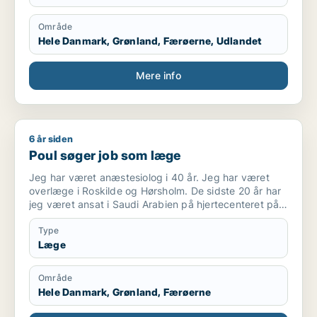
Område
Hele Danmark, Grønland, Færøerne, Udlandet
Mere info
6 år siden
Poul søger job som læge
Poul søger job som læge
Jeg har været anæstesiolog i 40 år. Jeg har været
overlæge i Roskilde og Hørsholm. De sidste 20 år har
jeg været ansat i Saudi Arabien på hjertecenteret på
to højprofilerede hospitaler, King Faisal Specialist
Hospital og King Fahad Medical City. Jeg har været
Type
tilknyttet “The royal Clinic”, som tog vare på den
Læge
saudiske konge.
Jeg sluttede i december 2019
Område
Hele Danmark, Grønland, Færøerne