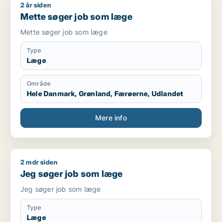
2 år siden
Mette søger job som læge
Mette søger job som læge
Mette søger job som læge
Type
Læge
Område
Hele Danmark, Grønland, Færøerne, Udlandet
Mere info
2 mdr siden
Jeg søger job som læge
Jeg søger job som læge
Jeg søger job som læge
Type
Læge