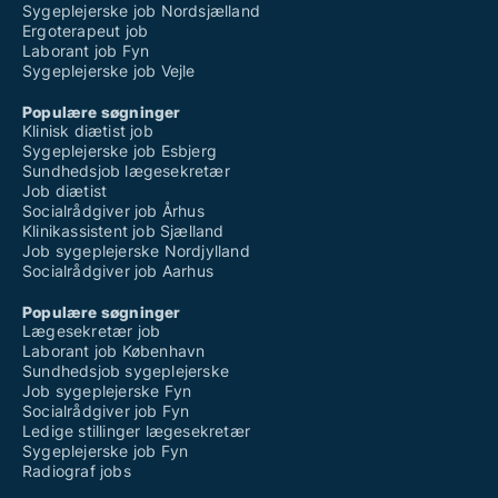
Sygeplejerske job Nordsjælland
Ergoterapeut job
Laborant job Fyn
Sygeplejerske job Vejle
Populære søgninger
Klinisk diætist job
Sygeplejerske job Esbjerg
Sundhedsjob lægesekretær
Job diætist
Socialrådgiver job Århus
Klinikassistent job Sjælland
Job sygeplejerske Nordjylland
Socialrådgiver job Aarhus
Populære søgninger
Lægesekretær job
Laborant job København
Sundhedsjob sygeplejerske
Job sygeplejerske Fyn
Socialrådgiver job Fyn
Ledige stillinger lægesekretær
Sygeplejerske job Fyn
Radiograf jobs