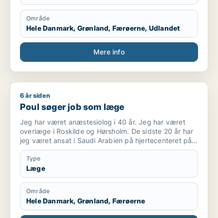
Område
Hele Danmark, Grønland, Færøerne, Udlandet
Mere info
6 år siden
Poul søger job som læge
Poul søger job som læge
Jeg har været anæstesiolog i 40 år. Jeg har været
overlæge i Roskilde og Hørsholm. De sidste 20 år har
jeg været ansat i Saudi Arabien på hjertecenteret på
to højprofilerede hospitaler, King Faisal Specialist
Hospital og King Fahad Medical City. Jeg har været
Type
tilknyttet “The royal Clinic”, som tog vare på den
Læge
saudiske konge.
Jeg sluttede i december 2019
Område
Hele Danmark, Grønland, Færøerne