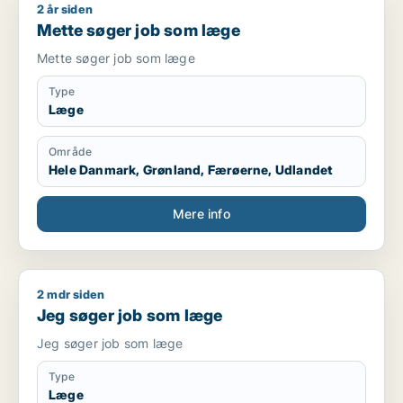
2 år siden
Mette søger job som læge
Mette søger job som læge
Mette søger job som læge
Type
Læge
Område
Hele Danmark, Grønland, Færøerne, Udlandet
Mere info
2 mdr siden
Jeg søger job som læge
Jeg søger job som læge
Jeg søger job som læge
Type
Læge