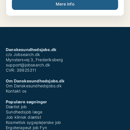
Mere info
Danskesundhedsjobs.dk
c/o Jobsearch.dk
Mynstersvej 3, Frederiksberg
support@jobsearch.dk
CVR: 39925311
Om Danskesundhedsjobs.dk
Om Danskesundhedsjobs.dk
Kontakt os
Populære søgninger
Diætist job
Sundhedsjob læge
Job klinisk diætist
Kosmetisk sygeplejerske job
Ergoterapeut job Fyn