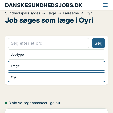
DANSKESUNDHEDSJOBS.DK
Sundhedsjobs søges
Læge
Færøerne
Oyri
Job søges som læge i Oyri
Søg
Jobtype
Læge
Oyri
3 aktive søgeannoncer lige nu