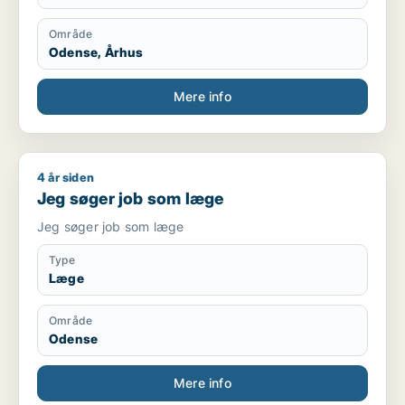
Område
Odense, Århus
Mere info
4 år siden
Jeg søger job som læge
Jeg søger job som læge
Jeg søger job som læge
Type
Læge
Område
Odense
Mere info