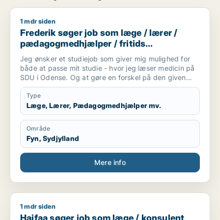
1 mdr siden
Frederik søger job som læge / lærer / pædagogmedhjælper /
Frederik søger job som læge / lærer /
pædagogmedhjælper / fritids
medarbejder
Jeg ønsker et studiejob som giver mig mulighed for
både at passe mit studie - hvor jeg læser medicin på
SDU i Odense. Og at gøre en forskel på den given
arbejdsplads.
Type
Læge, Lærer, Pædagogmedhjælper mv.
Område
Fyn, Sydjylland
Mere info
1 mdr siden
Haifaa søger job som læge / konsulent
Haifaa søger job som læge / konsulent