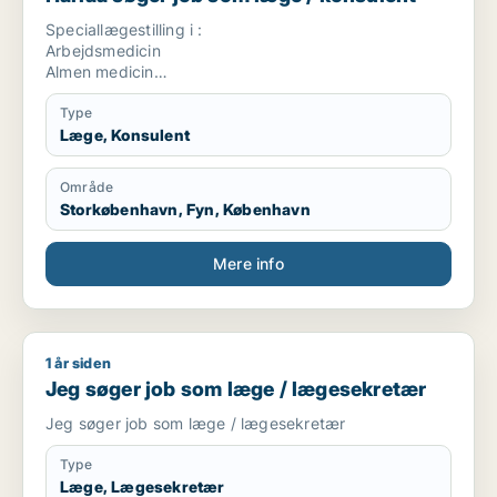
Speciallægestilling i :
Arbejdsmedicin
Almen medicin
Rusmiddel behandling
Kommune læge
Type
Læge, Konsulent
Område
Storkøbenhavn, Fyn, København
Mere info
1 år siden
Jeg søger job som læge / lægesekretær
Jeg søger job som læge / lægesekretær
Jeg søger job som læge / lægesekretær
Type
Læge, Lægesekretær