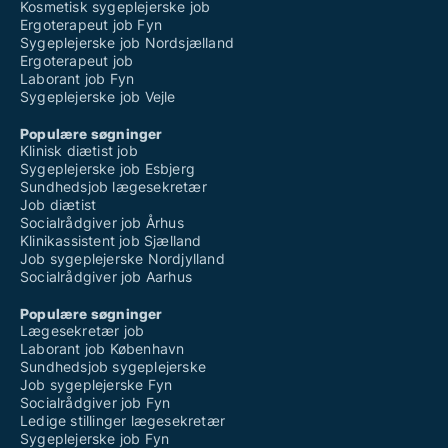
Kosmetisk sygeplejerske job
Ergoterapeut job Fyn
Sygeplejerske job Nordsjælland
Ergoterapeut job
Laborant job Fyn
Sygeplejerske job Vejle
Populære søgninger
Klinisk diætist job
Sygeplejerske job Esbjerg
Sundhedsjob lægesekretær
Job diætist
Socialrådgiver job Århus
Klinikassistent job Sjælland
Job sygeplejerske Nordjylland
Socialrådgiver job Aarhus
Populære søgninger
Lægesekretær job
Laborant job København
Sundhedsjob sygeplejerske
Job sygeplejerske Fyn
Socialrådgiver job Fyn
Ledige stillinger lægesekretær
Sygeplejerske job Fyn