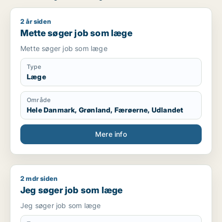
2 år siden
Mette søger job som læge
Mette søger job som læge
Mette søger job som læge
Type
Læge
Område
Hele Danmark, Grønland, Færøerne, Udlandet
Mere info
2 mdr siden
Jeg søger job som læge
Jeg søger job som læge
Jeg søger job som læge