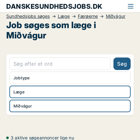
DANSKESUNDHEDSJOBS.DK
Sundhedsjobs søges
Læge
Færøerne
Miðvágur
Job søges som læge i
Miðvágur
Søg
Jobtype
Læge
Miðvágur
3 aktive søgeannoncer lige nu