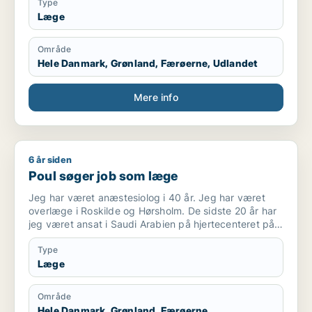
Type
Læge
Område
Hele Danmark, Grønland, Færøerne, Udlandet
Mere info
6 år siden
Poul søger job som læge
Poul søger job som læge
Jeg har været anæstesiolog i 40 år. Jeg har været
overlæge i Roskilde og Hørsholm. De sidste 20 år har
jeg været ansat i Saudi Arabien på hjertecenteret på
to højprofilerede hospitaler, King Faisal Specialist
Hospital og King Fahad Medical City. Jeg har været
Type
tilknyttet “The royal Clinic”, som tog vare på den
Læge
saudiske konge.
Jeg sluttede i december 2019
Område
Hele Danmark, Grønland, Færøerne