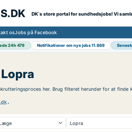
S.DK
DK´s store portal for sundhedsjobs! Vi samle
akt os
Jobs på Facebook
ede 24h
479
Notifikationer om nye jobs
11.869
Senest
 Lopra
ekrutteringsproces her. Brug filteret herunder for at find
.dk
.
Læge
Lopra