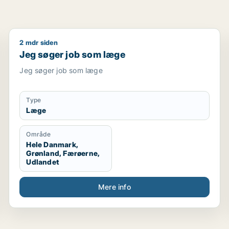
2 mdr siden
Jeg søger job som læge
Jeg søger job som læge
Jeg søger job som læge
Type
Læge
Område
Hele Danmark,
Grønland, Færøerne,
Udlandet
Mere info