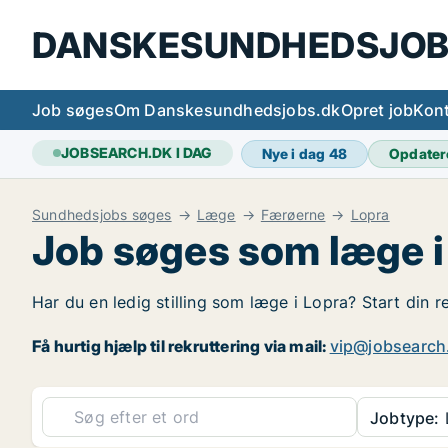
DANSKESUNDHEDSJOB
Job søges
Om Danskesundhedsjobs.dk
Opret job
Kont
JOBSEARCH.DK I DAG
Nye i dag
48
Opdater
Sundhedsjobs søges
Læge
Færøerne
Lopra
Job søges som læge i
Har du en ledig stilling som læge i Lopra? Start din r
Få hurtig hjælp til rekruttering via mail:
vip@jobsearch
Jobtype: