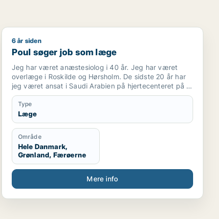
6 år siden
Poul søger job som læge
Poul søger job som læge
Jeg har været anæstesiolog i 40 år. Jeg har været
overlæge i Roskilde og Hørsholm. De sidste 20 år har
jeg været ansat i Saudi Arabien på hjertecenteret på to
højprofilerede hospitaler, King Faisal Specialist Hospital
og King Fahad Medical City. Jeg har været tilknyttet
Type
“The royal Clinic”, som tog vare på den saudiske
Læge
konge.
Jeg sluttede i december 2019
Område
Hele Danmark,
Grønland, Færøerne
Mere info