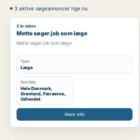
3 aktive søgeannoncer lige nu
2 år siden
Mette søger job som læge
Mette søger job som læge
Mette søger job som læge
Type
Læge
Område
Hele Danmark,
Grønland, Færøerne,
Udlandet
Mere info