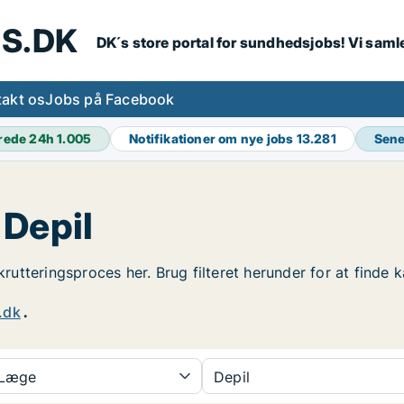
S.DK
DK´s store portal for sundhedsjobs! Vi samle
akt os
Jobs på Facebook
rede 24h
1.005
Notifikationer om nye jobs
13.281
Sene
 Depil
ekrutteringsproces her. Brug filteret herunder for at finde
.dk
.
Læge
Depil