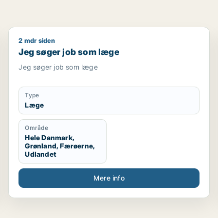
2 mdr siden
Jeg søger job som læge
Jeg søger job som læge
Jeg søger job som læge
Type
Læge
Område
Hele Danmark,
Grønland, Færøerne,
Udlandet
Mere info