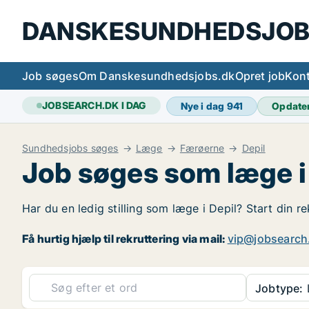
DANSKESUNDHEDSJOB
Job søges
Om Danskesundhedsjobs.dk
Opret job
Kont
JOBSEARCH.DK I DAG
Nye i dag
941
Opdate
Sundhedsjobs søges
Læge
Færøerne
Depil
Job søges som læge i
Har du en ledig stilling som læge i Depil? Start din r
Få hurtig hjælp til rekruttering via mail:
vip@jobsearch
Jobtype: