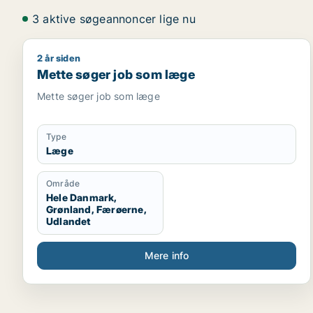
3 aktive søgeannoncer lige nu
2 år siden
Mette søger job som læge
Mette søger job som læge
Mette søger job som læge
Type
Læge
Område
Hele Danmark,
Grønland, Færøerne,
Udlandet
Mere info