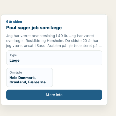
6 år siden
Poul søger job som læge
Poul søger job som læge
Jeg har været anæstesiolog i 40 år. Jeg har været
overlæge i Roskilde og Hørsholm. De sidste 20 år har
jeg været ansat i Saudi Arabien på hjertecenteret på to
højprofilerede hospitaler, King Faisal Specialist Hospital
og King Fahad Medical City. Jeg har været tilknyttet
Type
“The royal Clinic”, som tog vare på den saudiske
Læge
konge.
Jeg sluttede i december 2019
Område
Hele Danmark,
Grønland, Færøerne
Mere info