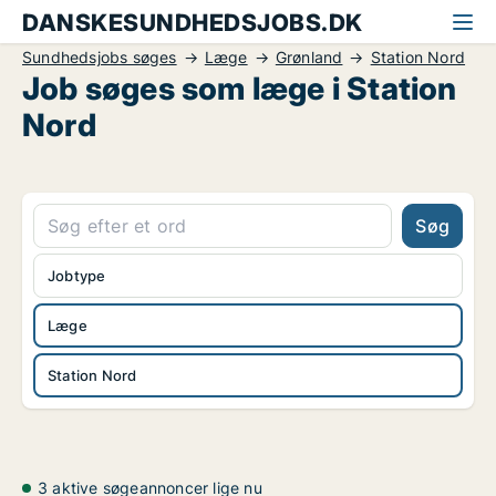
DANSKESUNDHEDSJOBS.DK
Sundhedsjobs søges
Læge
Grønland
Station Nord
Job søges som læge i Station
Nord
Søg
Jobtype
Læge
Station Nord
3 aktive søgeannoncer lige nu