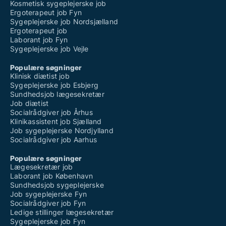
Kosmetisk sygeplejerske job
Ergoterapeut job Fyn
Sygeplejerske job Nordsjælland
Ergoterapeut job
Laborant job Fyn
Sygeplejerske job Vejle
Populære søgninger
Klinisk diætist job
Sygeplejerske job Esbjerg
Sundhedsjob lægesekretær
Job diætist
Socialrådgiver job Århus
Klinikassistent job Sjælland
Job sygeplejerske Nordjylland
Socialrådgiver job Aarhus
Populære søgninger
Lægesekretær job
Laborant job København
Sundhedsjob sygeplejerske
Job sygeplejerske Fyn
Socialrådgiver job Fyn
Ledige stillinger lægesekretær
Sygeplejerske job Fyn