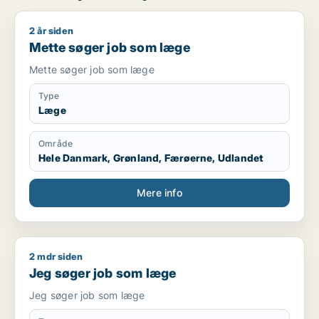
2 år siden
Mette søger job som læge
Mette søger job som læge
Mette søger job som læge
Type
Læge
Område
Hele Danmark, Grønland, Færøerne, Udlandet
Mere info
2 mdr siden
Jeg søger job som læge
Jeg søger job som læge
Jeg søger job som læge