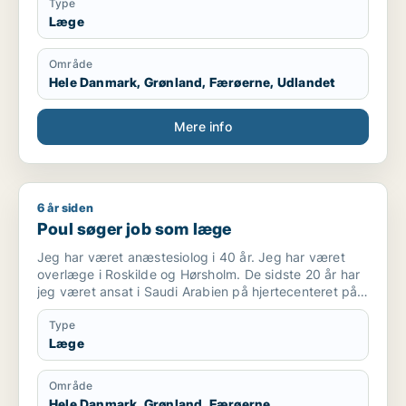
Type
Læge
Område
Hele Danmark, Grønland, Færøerne, Udlandet
Mere info
6 år siden
Poul søger job som læge
Poul søger job som læge
Jeg har været anæstesiolog i 40 år. Jeg har været
overlæge i Roskilde og Hørsholm. De sidste 20 år har
jeg været ansat i Saudi Arabien på hjertecenteret på
to højprofilerede hospitaler, King Faisal Specialist
Hospital og King Fahad Medical City. Jeg har været
Type
tilknyttet “The royal Clinic”, som tog vare på den
Læge
saudiske konge.
Jeg sluttede i december 2019
Område
Hele Danmark, Grønland, Færøerne