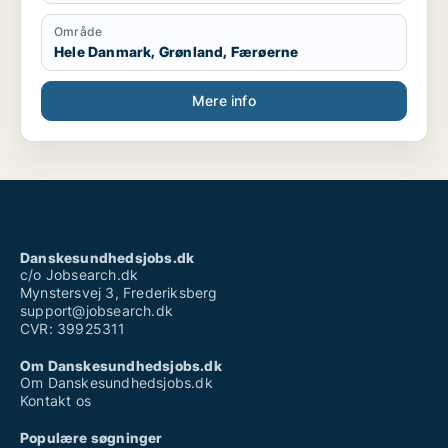
saudiske konge.
Jeg sluttede i december 2019
Område
Hele Danmark, Grønland, Færøerne
Mere info
Danskesundhedsjobs.dk
c/o Jobsearch.dk
Mynstersvej 3, Frederiksberg
support@jobsearch.dk
CVR: 39925311
Om Danskesundhedsjobs.dk
Om Danskesundhedsjobs.dk
Kontakt os
Populære søgninger