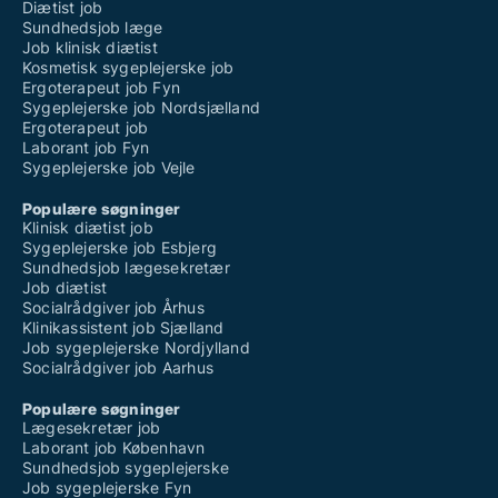
Diætist job
Sundhedsjob læge
Job klinisk diætist
Kosmetisk sygeplejerske job
Ergoterapeut job Fyn
Sygeplejerske job Nordsjælland
Ergoterapeut job
Laborant job Fyn
Sygeplejerske job Vejle
Populære søgninger
Klinisk diætist job
Sygeplejerske job Esbjerg
Sundhedsjob lægesekretær
Job diætist
Socialrådgiver job Århus
Klinikassistent job Sjælland
Job sygeplejerske Nordjylland
Socialrådgiver job Aarhus
Populære søgninger
Lægesekretær job
Laborant job København
Sundhedsjob sygeplejerske
Job sygeplejerske Fyn