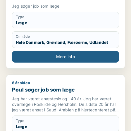
Jeg søger job som læge
Type
Læge
Område
Hele Danmark, Grønland, Færøerne, Udlandet
Mere info
6 år siden
Poul søger job som læge
Poul søger job som læge
Jeg har været anæstesiolog i 40 år. Jeg har været
overlæge i Roskilde og Hørsholm. De sidste 20 år har
jeg været ansat i Saudi Arabien på hjertecenteret på
to højprofilerede hospitaler, King Faisal Specialist
Hospital og King Fahad Medical City. Jeg har været
Type
tilknyttet “The royal Clinic”, som tog vare på den
Læge