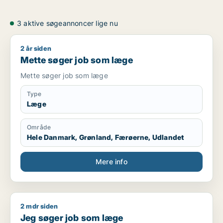
3 aktive søgeannoncer lige nu
2 år siden
Mette søger job som læge
Mette søger job som læge
Mette søger job som læge
Type
Læge
Område
Hele Danmark, Grønland, Færøerne, Udlandet
Mere info
2 mdr siden
Jeg søger job som læge
Jeg søger job som læge