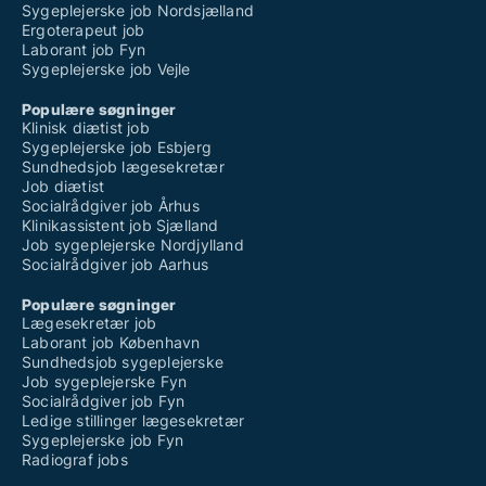
Sygeplejerske job Nordsjælland
Ergoterapeut job
Laborant job Fyn
Sygeplejerske job Vejle
Populære søgninger
Klinisk diætist job
Sygeplejerske job Esbjerg
Sundhedsjob lægesekretær
Job diætist
Socialrådgiver job Århus
Klinikassistent job Sjælland
Job sygeplejerske Nordjylland
Socialrådgiver job Aarhus
Populære søgninger
Lægesekretær job
Laborant job København
Sundhedsjob sygeplejerske
Job sygeplejerske Fyn
Socialrådgiver job Fyn
Ledige stillinger lægesekretær
Sygeplejerske job Fyn
Radiograf jobs