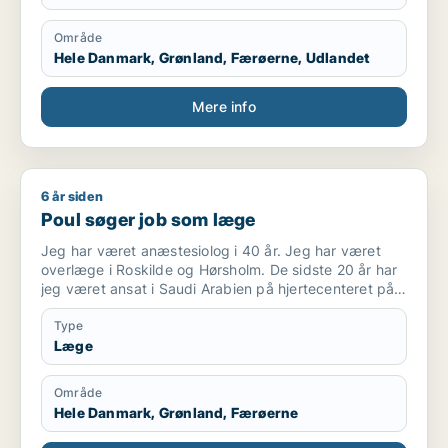
Område
Hele Danmark, Grønland, Færøerne, Udlandet
Mere info
6 år siden
Poul søger job som læge
Poul søger job som læge
Jeg har været anæstesiolog i 40 år. Jeg har været
overlæge i Roskilde og Hørsholm. De sidste 20 år har
jeg været ansat i Saudi Arabien på hjertecenteret på
to højprofilerede hospitaler, King Faisal Specialist
Hospital og King Fahad Medical City. Jeg har været
Type
tilknyttet “The royal Clinic”, som tog vare på den
Læge
saudiske konge.
Jeg sluttede i december 2019
Område
Hele Danmark, Grønland, Færøerne