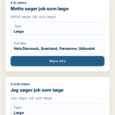
2 år siden
Mette søger job som læge
Mette søger job som læge
Mette søger job som læge
Type
Læge
Område
Hele Danmark, Grønland, Færøerne, Udlandet
Mere info
2 mdr siden
Jeg søger job som læge
Jeg søger job som læge
Jeg søger job som læge
Type
Læge