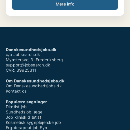
Mere info
Danskesundhedsjobs.dk
c/o Jobsearch.dk
Mynstersvej 3, Frederiksberg
support@jobsearch.dk
CVR: 39925311
Om Danskesundhedsjobs.dk
Om Danskesundhedsjobs.dk
Kontakt os
Populære søgninger
Diætist job
Sundhedsjob læge
Job klinisk diætist
Kosmetisk sygeplejerske job
Ergoterapeut job Fyn