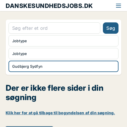
DANSKESUNDHEDSJOBS.DK
Søg
Jobtype
Jobtype
Gudbjerg Sydfyn
Der er ikke flere sider i din
søgning
Klik her for at gå tilbage til begyndelsen af din søgning.