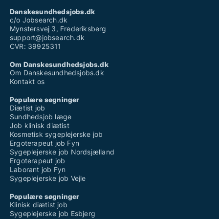
Danskesundhedsjobs.dk
c/o Jobsearch.dk
Mynstersvej 3, Frederiksberg
support@jobsearch.dk
CVR: 39925311
Om Danskesundhedsjobs.dk
Om Danskesundhedsjobs.dk
Kontakt os
Populære søgninger
Diætist job
Sundhedsjob læge
Job klinisk diætist
Kosmetisk sygeplejerske job
Ergoterapeut job Fyn
Sygeplejerske job Nordsjælland
Ergoterapeut job
Laborant job Fyn
Sygeplejerske job Vejle
Populære søgninger
Klinisk diætist job
Sygeplejerske job Esbjerg