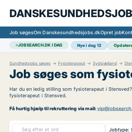
DANSKESUNDHEDSJOB
Job søges
Om Danskesundhedsjobs.dk
Opret job
Kont
JOBSEARCH.DK I DAG
Nye i dag
12
Opdater
Sundhedsjobs søges
Fysioterapeut
Sydsjælland
Ste
Job søges som fysiot
Har du en ledig stilling som fysioterapeut i Stensved?
fysioterapeut i Stensved.
Få hurtig hjælp til rekruttering via mail:
vip@jobsearch
Jobtype: