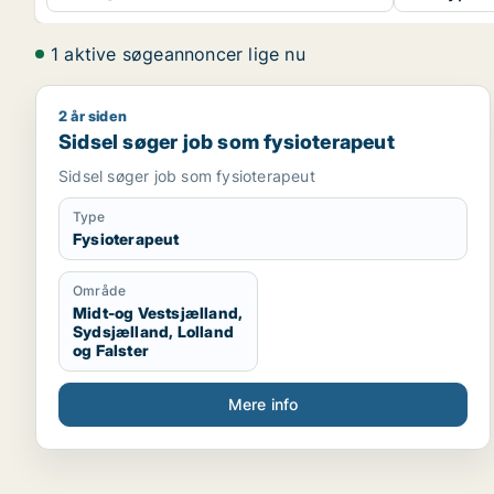
1 aktive søgeannoncer lige nu
2 år siden
Sidsel søger job som fysioterapeut
Sidsel søger job som fysioterapeut
Sidsel søger job som fysioterapeut
Type
Fysioterapeut
Område
Midt-og Vestsjælland,
Sydsjælland, Lolland
og Falster
Mere info