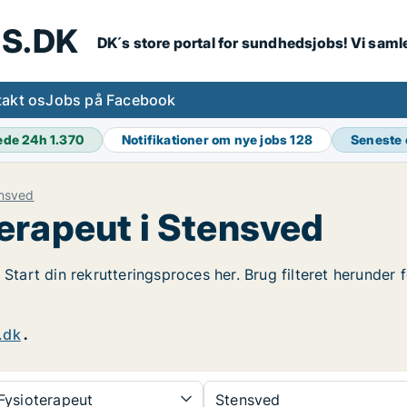
S.DK
DK´s store portal for sundhedsjobs! Vi samle
akt os
Jobs på Facebook
ede 24h
1.370
Notifikationer om nye jobs
128
Seneste
nsved
erapeut i Stensved
 Start din rekrutteringsproces her. Brug filteret herunder
.dk
.
Fysioterapeut
Stensved