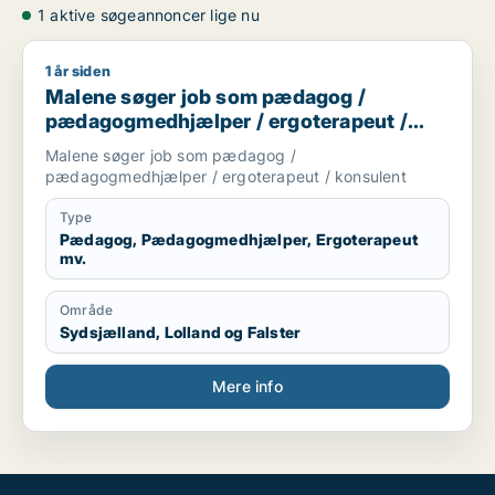
1 aktive søgeannoncer lige nu
1 år siden
Malene søger job som pædagog / pædagogmedhjælper / erg
Malene søger job som pædagog /
pædagogmedhjælper / ergoterapeut /
konsulent
Malene søger job som pædagog /
pædagogmedhjælper / ergoterapeut / konsulent
Type
Pædagog, Pædagogmedhjælper, Ergoterapeut
mv.
Område
Sydsjælland, Lolland og Falster
Mere info