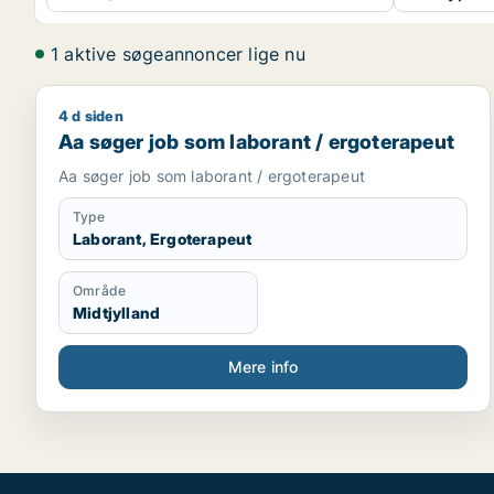
1 aktive søgeannoncer lige nu
4 d siden
Aa søger job som laborant / ergoterapeut
Aa søger job som laborant / ergoterapeut
Aa søger job som laborant / ergoterapeut
Type
Laborant, Ergoterapeut
Område
Midtjylland
Mere info