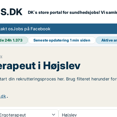
S.DK
DK´s store portal for sundhedsjobs! Vi samle
akt os
Jobs på Facebook
de 24h
1.373
Seneste opdatering
1 min siden
Aktive 
ev
rapeut i Højslev
tart din rekrutteringsproces her. Brug filteret herunder f
.dk
.
Ergoterapeut
Højslev