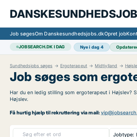
DANSKESUNDHEDSJOB
Job søges
Om Danskesundhedsjobs.dk
Opret job
Kont
JOBSEARCH.DK I DAG
Nye i dag
4
Opdatere
Sundhedsjobs søges
Ergoterapeut
Midtjylland
Højsl
Job søges som ergote
Har du en ledig stilling som ergoterapeut i Højslev? S
Højslev.
Få hurtig hjælp til rekruttering via mail:
vip@jobsearch
Jobtype: