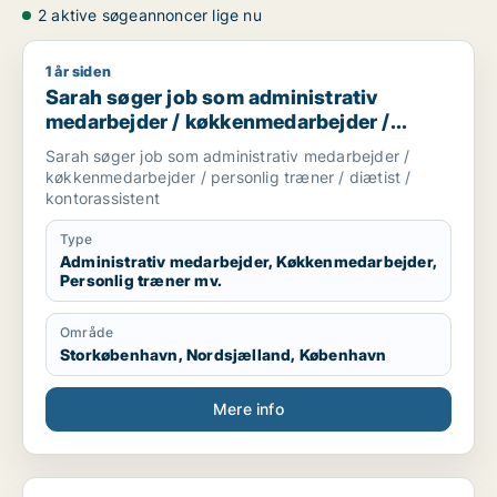
2 aktive søgeannoncer lige nu
1 år siden
Sarah søger job som administrativ medarbejder / køkkenmedar
Sarah søger job som administrativ
medarbejder / køkkenmedarbejder /
personlig træner / diætist /
Sarah søger job som administrativ medarbejder /
kontorassistent
køkkenmedarbejder / personlig træner / diætist /
kontorassistent
Type
Administrativ medarbejder, Køkkenmedarbejder,
Personlig træner mv.
Område
Storkøbenhavn, Nordsjælland, København
Mere info