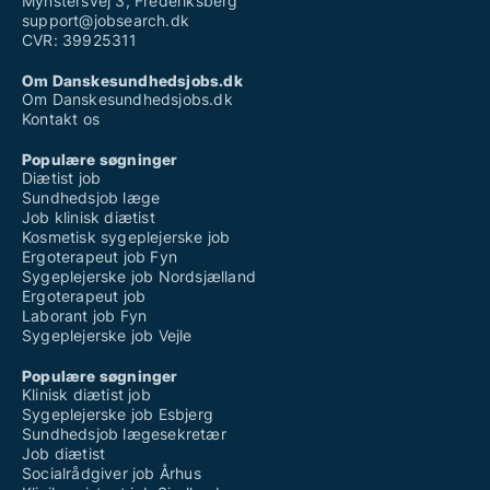
Mynstersvej 3, Frederiksberg
support@jobsearch.dk
CVR: 39925311
Om Danskesundhedsjobs.dk
Om Danskesundhedsjobs.dk
Kontakt os
Populære søgninger
Diætist job
Sundhedsjob læge
Job klinisk diætist
Kosmetisk sygeplejerske job
Ergoterapeut job Fyn
Sygeplejerske job Nordsjælland
Ergoterapeut job
Laborant job Fyn
Sygeplejerske job Vejle
Populære søgninger
Klinisk diætist job
Sygeplejerske job Esbjerg
Sundhedsjob lægesekretær
Job diætist
Socialrådgiver job Århus