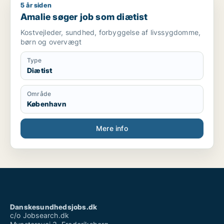
5 år siden
Amalie søger job som diætist
Amalie søger job som diætist
Kostvejleder, sundhed, forbyggelse af livssygdomme,
børn og overvægt
Type
Diætist
Område
København
Mere info
Danskesundhedsjobs.dk
c/o Jobsearch.dk