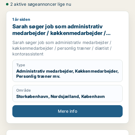
2 aktive søgeannoncer lige nu
1 år siden
Sarah søger job som administrativ medarbejder / køkkenmedar
Sarah søger job som administrativ
medarbejder / køkkenmedarbejder /
personlig træner / diætist /
Sarah søger job som administrativ medarbejder /
kontorassistent
køkkenmedarbejder / personlig træner / diætist /
kontorassistent
Type
Administrativ medarbejder, Køkkenmedarbejder,
Personlig træner mv.
Område
Storkøbenhavn, Nordsjælland, København
Mere info