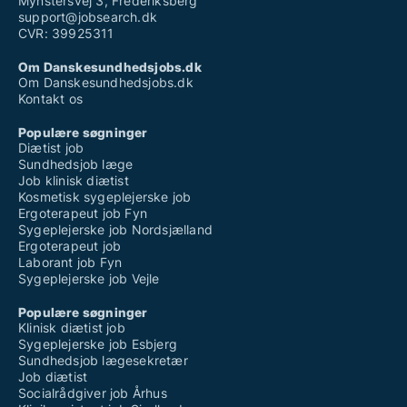
Mynstersvej 3, Frederiksberg
support@jobsearch.dk
CVR: 39925311
Om Danskesundhedsjobs.dk
Om Danskesundhedsjobs.dk
Kontakt os
Populære søgninger
Diætist job
Sundhedsjob læge
Job klinisk diætist
Kosmetisk sygeplejerske job
Ergoterapeut job Fyn
Sygeplejerske job Nordsjælland
Ergoterapeut job
Laborant job Fyn
Sygeplejerske job Vejle
Populære søgninger
Klinisk diætist job
Sygeplejerske job Esbjerg
Sundhedsjob lægesekretær
Job diætist
Socialrådgiver job Århus