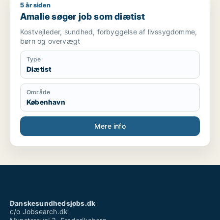
5 år siden
Amalie søger job som diætist
Amalie søger job som diætist
Kostvejleder, sundhed, forbyggelse af livssygdomme,
børn og overvægt
Type
Diætist
Område
København
Mere info
Danskesundhedsjobs.dk
c/o Jobsearch.dk