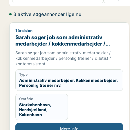
3 aktive søgeannoncer lige nu
1 år siden
Sarah søger job som administrativ medarbejder / k
Sarah søger job som administrativ
medarbejder / køkkenmedarbejder /
personlig træner / diætist /
Sarah søger job som administrativ medarbejder /
kontorassistent
køkkenmedarbejder / personlig træner / diætist /
kontorassistent
Type
Administrativ medarbejder, Køkkenmedarbejder,
Personlig træner mv.
Område
Storkøbenhavn,
Nordsjælland,
København
Mere info