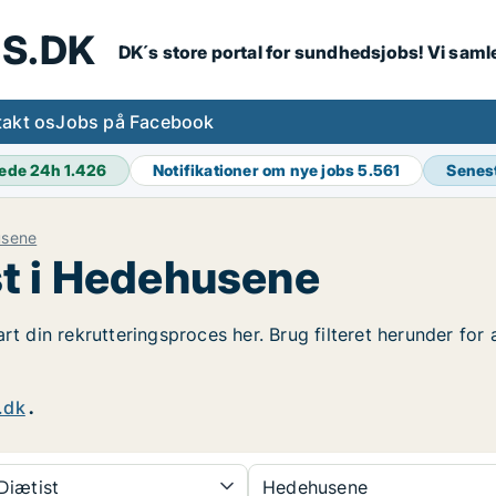
S.DK
DK´s store portal for sundhedsjobs! Vi samle
akt os
Jobs på Facebook
ede 24h
1.426
Notifikationer om nye jobs
5.561
Senes
sene
t i Hedehusene
rt din rekrutteringsproces her. Brug filteret herunder for 
.dk
.
Diætist
Hedehusene