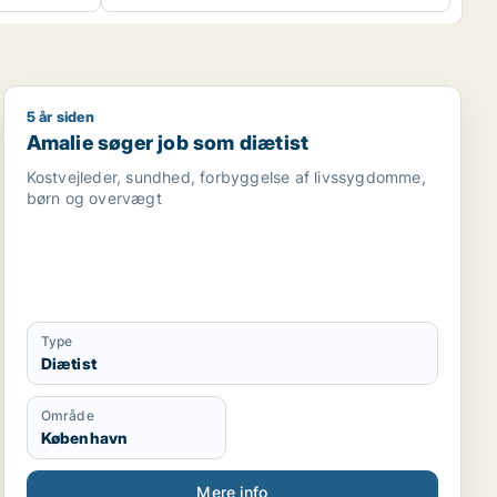
5 år siden
sistent
esvejleder / diætist / karriererådgiver
Amalie søger job som diætist
Amalie søger job som diætist
Kostvejleder, sundhed, forbyggelse af livssygdomme,
børn og overvægt
Type
Diætist
Område
København
Mere info