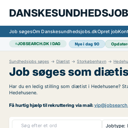
DANSKESUNDHEDSJOB
Job søges
Om Danskesundhedsjobs.dk
Opret job
Kont
JOBSEARCH.DK I DAG
Nye i dag
90
Opdater
Sundhedsjobs søges
Diætist
Storkøbenhavn
Hedehu
Job søges som diætis
Har du en ledig stilling som diætist i Hedehusene? Sta
Hedehusene.
Få hurtig hjælp til rekruttering via mail:
vip@jobsearch
Jobtype: