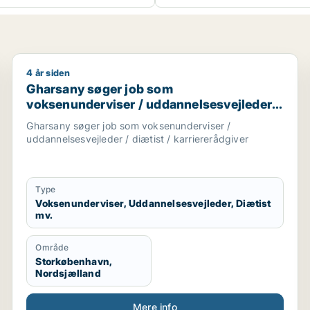
4 år siden
økkenmedarbejder / personlig træner / diætist / kontoras
Gharsany søger job som voksenunderviser / uddannels
Gharsany søger job som
voksenunderviser / uddannelsesvejleder /
diætist / karriererådgiver
Gharsany søger job som voksenunderviser /
uddannelsesvejleder / diætist / karriererådgiver
Type
Voksenunderviser, Uddannelsesvejleder, Diætist
mv.
Område
Storkøbenhavn,
Nordsjælland
Mere info