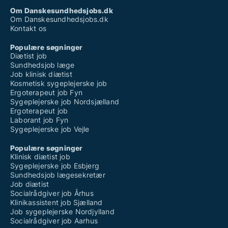
Om Danskesundhedsjobs.dk
Om Danskesundhedsjobs.dk
Kontakt os
Populære søgninger
Diætist job
Sundhedsjob læge
Job klinisk diætist
Kosmetisk sygeplejerske job
Ergoterapeut job Fyn
Sygeplejerske job Nordsjælland
Ergoterapeut job
Laborant job Fyn
Sygeplejerske job Vejle
Populære søgninger
Klinisk diætist job
Sygeplejerske job Esbjerg
Sundhedsjob lægesekretær
Job diætist
Socialrådgiver job Århus
Klinikassistent job Sjælland
Job sygeplejerske Nordjylland
Socialrådgiver job Aarhus