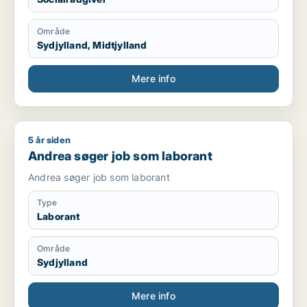
Område
Sydjylland, Midtjylland
Mere info
5 år siden
Andrea søger job som laborant
Andrea søger job som laborant
Andrea søger job som laborant
Type
Laborant
Område
Sydjylland
Mere info