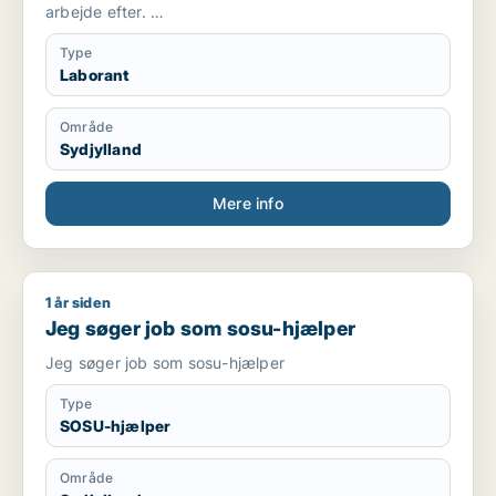
arbejde efter.
Grundig, stabil, detaljeorienteret, rolig, systematisk,
positiv.
Type
Ønsker analysearbejde, datatjek og gerne andre
Laborant
former for kontrol
Område
Sydjylland
Mere info
1 år siden
Jeg søger job som sosu-hjælper
Jeg søger job som sosu-hjælper
Jeg søger job som sosu-hjælper
Type
SOSU-hjælper
Område