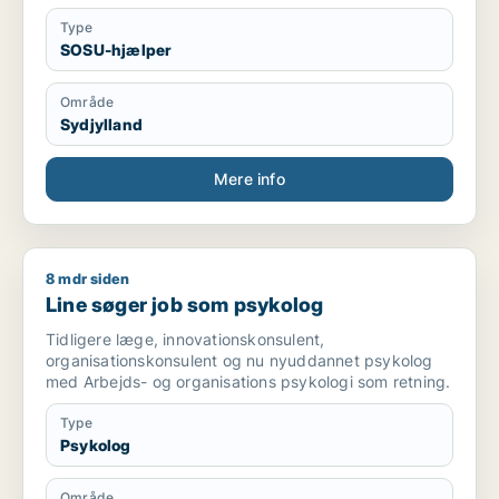
Ønsker arbejde i Riby, Landvej, Haderslev og omegn.
Arbejder roligt, ansvarligt og med respekt for
Type
borgerne.
SOSU-hjælper
Område
Sydjylland
Mere info
8 mdr siden
Line søger job som psykolog
Line søger job som psykolog
Tidligere læge, innovationskonsulent,
organisationskonsulent og nu nyuddannet psykolog
med Arbejds- og organisations psykologi som retning.
Type
Psykolog
Område