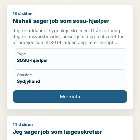
13 d siden
Nishali søger job som sosu-hjælper
Nishali søger job som sosu-hjælper
Jeg er uddannet sygeplejerske med 11 års erfaring.
Jeg er ansvarsbevidst, omsorgsfuld og motiveret for
at arbejde som SOSU-hjælper. Jeg lærer hurtigt,
arbejder godt i et team og ønsker et job i
Sydjylland(Vejle, Kolding, Fredericia) . Jeg taler og
Type
skriver dansk på PD2-modul 3 niveau og arbejder på
SOSU-hjælper
at forbedre mine danskkundskaber.
Område
Sydjylland
Mere info
14 d siden
Jeg søger job som lægesekretær
Jeg søger job som lægesekretær