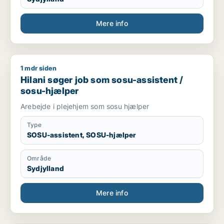
Mere info
1 mdr siden
Hilani søger job som sosu-assistent / sosu-hjælper
Hilani søger job som sosu-assistent /
sosu-hjælper
Arebejde i plejehjem som sosu hjælper
Type
SOSU-assistent, SOSU-hjælper
Område
Sydjylland
Mere info