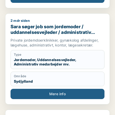
2 mdr siden
Sara søger job som jordemoder / uddannelsesvejleder / admi
Sara søger job som jordemoder /
uddannelsesvejleder / administrativ
medarbejder / receptionist /
Private jordemdoerklinikker, gynækolog afdelinger,
lægesekretær
lægehuse, administrativt, kontor, lægesekretær.
Type
Jordemoder, Uddannelsesvejleder,
Administrativ medarbejder mv.
Område
Sydjylland
Mere info