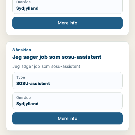
Område
Sydjylland
Mere info
3 år siden
Jeg søger job som sosu-assistent
Jeg søger job som sosu-assistent
Jeg søger job som sosu-assistent
Type
SOSU-assistent
Område
Sydjylland
Mere info