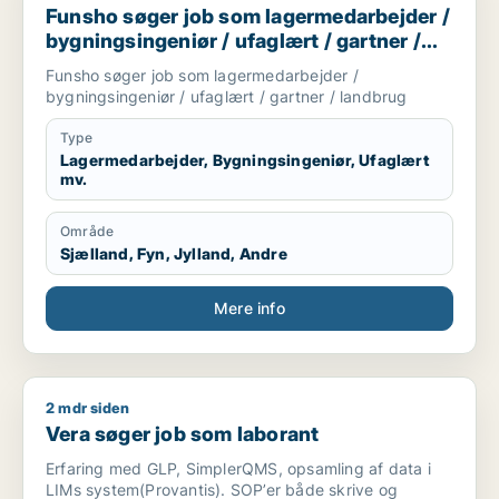
Funsho søger job som lagermedarbejder /
bygningsingeniør / ufaglært / gartner /
landbrug
Funsho søger job som lagermedarbejder /
bygningsingeniør / ufaglært / gartner / landbrug
Type
Lagermedarbejder, Bygningsingeniør, Ufaglært
mv.
Område
Sjælland, Fyn, Jylland, Andre
Mere info
2 mdr siden
Vera søger job som laborant
Vera søger job som laborant
Erfaring med GLP, SimplerQMS, opsamling af data i
LIMs system(Provantis). SOP’er både skrive og