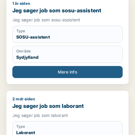
1 år siden
Jeg søger job som sosu-assistent
Jeg søger job som sosu-assistent
Jeg søger job som sosu-assistent
Type
SOSU-assistent
Område
Sydjylland
Mere info
2 mdr siden
Jeg søger job som laborant
Jeg søger job som laborant
Jeg søger job som laborant
Type
Laborant