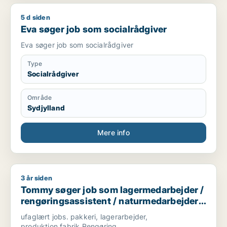
5 d siden
Eva søger job som socialrådgiver
Eva søger job som socialrådgiver
Eva søger job som socialrådgiver
Type
Socialrådgiver
Område
Sydjylland
Mere info
3 år siden
Tommy søger job som lagermedarbejder / rengøringsassisten
Tommy søger job som lagermedarbejder /
rengøringsassistent / naturmedarbejder /
ufaglært / sosu-hjælper
ufaglært jobs. pakkeri, lagerarbejder,
produktion,fabrik,Rengøring,