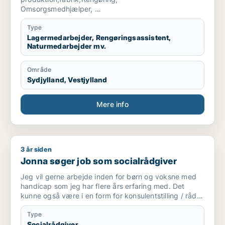
Omsorgsmedhjælper,
Har masser af erfaring indenfor disse
Er frisk på alt kan arbejde i teams og
Type
Også som selvstændig kan lide at bruge hænderne
Lagermedarbejder, Rengøringsassistent,
Naturmedarbejder mv.
og er stærk jeg er lærenem
Fleksibel og har det godt med it Masser af god humor
😊
Område
Sydjylland, Vestjylland
Mere info
3 år siden
Jonna søger job som socialrådgiver
Jonna søger job som socialrådgiver
Jeg vil gerne arbejde inden for børn og voksne med
handicap som jeg har flere års erfaring med. Det
kunne også være i en form for konsulentstilling / råd
og vejledning indenfor handicap
Type
Socialrådgiver