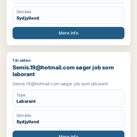
Område
Sydjylland
Mere info
1 år siden
Semis.19@hotmail.com søger job som laborant
Semis.19@hotmail.com søger job som
laborant
Semis.19@hotmail.com søger job som laborant
Type
Laborant
Område
Sydjylland
Mere info