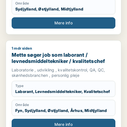
Område
Sydjylland, Østjylland, Midtjylland
Mere info
1 mdr siden
Mette søger job som laborant / levnedsmiddeltekniker / kval
Mette søger job som laborant /
levnedsmiddeltekniker / kvalitetschef
Laboratorie , udvikling , kvalitetskontrol, QA, QC,
skønhedsbranchen , personlig pleje
Type
Laborant, Levnedsmiddeltekniker, Kvalitetschef
Område
Fyn, Sydjylland, Østjylland, Århus, Midtjylland
Mere info