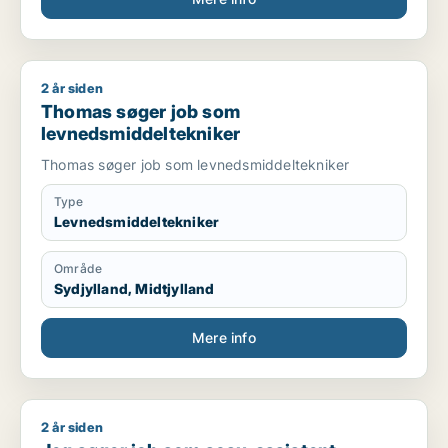
2 år siden
Thomas søger job som levnedsmiddeltekniker
Thomas søger job som
levnedsmiddeltekniker
Thomas søger job som levnedsmiddeltekniker
Type
Levnedsmiddeltekniker
Område
Sydjylland, Midtjylland
Mere info
2 år siden
Jeg søger job som sosu-assistent