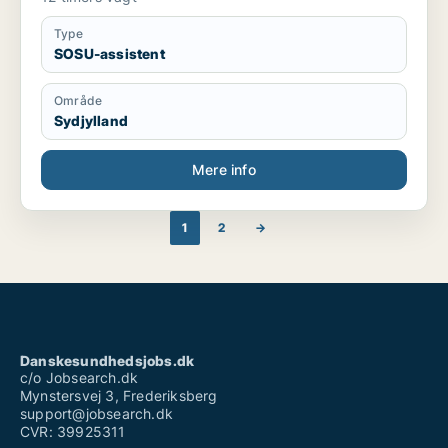
Type
SOSU-assistent
Område
Sydjylland
Mere info
1
2
→
Danskesundhedsjobs.dk
c/o Jobsearch.dk
Mynstersvej 3, Frederiksberg
support@jobsearch.dk
CVR: 39925311