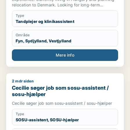
relocation to Denmark. Looking for long-term
employment opportunities, preferably in Funen (Fyn),
Odense, Middelfart, Vejle or Kolding area. Open to
Type
discussing start date.
Tandplejer og klinikassistent
Område
Fyn, Sydjylland, Vestjylland
Mere info
2 mdr siden
Cecilie søger job som sosu-assistent / sosu-hjælper
Cecilie søger job som sosu-assistent /
sosu-hjælper
Cecilie søger job som sosu-assistent / sosu-hjælper
Type
SOSU-assistent, SOSU-hjælper