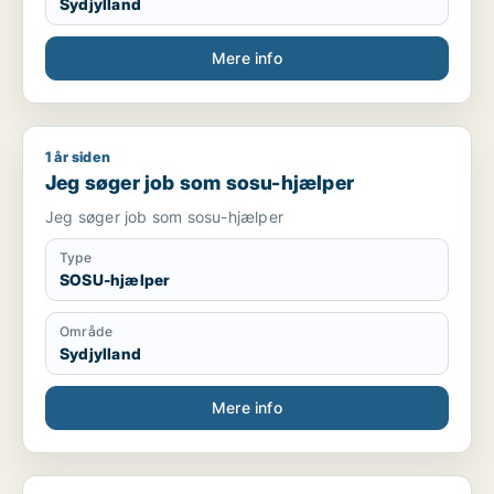
Sydjylland
Mere info
1 år siden
Jeg søger job som sosu-hjælper
Jeg søger job som sosu-hjælper
Jeg søger job som sosu-hjælper
Type
SOSU-hjælper
Område
Sydjylland
Mere info