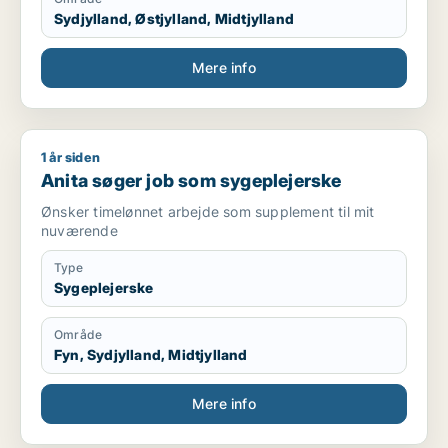
Sydjylland, Østjylland, Midtjylland
Mere info
1 år siden
Anita søger job som sygeplejerske
Anita søger job som sygeplejerske
Ønsker timelønnet arbejde som supplement til mit
nuværende
Type
Sygeplejerske
Område
Fyn, Sydjylland, Midtjylland
Mere info