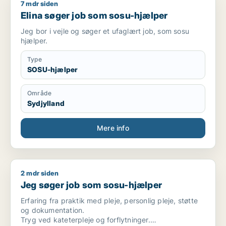
7 mdr siden
Elina søger job som sosu-hjælper
Elina søger job som sosu-hjælper
Jeg bor i vejle og søger et ufaglært job, som sosu
hjælper.
Type
SOSU-hjælper
Område
Sydjylland
Mere info
2 mdr siden
Jeg søger job som sosu-hjælper
Jeg søger job som sosu-hjælper
Erfaring fra praktik med pleje, personlig pleje, støtte
og dokumentation.
Tryg ved kateterpleje og forflytninger.