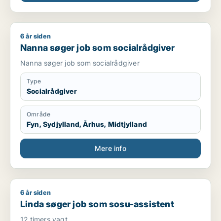
6 år siden
Nanna søger job som socialrådgiver
Nanna søger job som socialrådgiver
Nanna søger job som socialrådgiver
Type
Socialrådgiver
Område
Fyn, Sydjylland, Århus, Midtjylland
Mere info
6 år siden
Linda søger job som sosu-assistent
Linda søger job som sosu-assistent
12 timers vagt