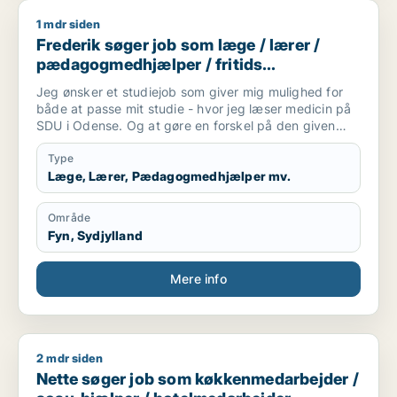
1 mdr siden
Frederik søger job som læge / lærer / pædagogmedhjælper /
Frederik søger job som læge / lærer /
pædagogmedhjælper / fritids
medarbejder
Jeg ønsker et studiejob som giver mig mulighed for
både at passe mit studie - hvor jeg læser medicin på
SDU i Odense. Og at gøre en forskel på den given
arbejdsplads.
Type
Læge, Lærer, Pædagogmedhjælper mv.
Område
Fyn, Sydjylland
Mere info
2 mdr siden
Nette søger job som køkkenmedarbejder / sosu-hjælper / h
Nette søger job som køkkenmedarbejder /