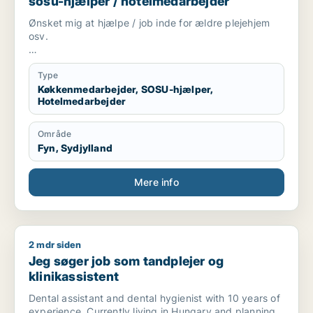
sosu-hjælper / hotelmedarbejder
Ønsket mig at hjælpe / job inde for ældre plejehjem
osv.
Hotel mange års erfaring køkken oldfrue indkøb
Type
Rengøring mange års erfaring
Køkkenmedarbejder, SOSU-hjælper,
Hotelmedarbejder
Område
Fyn, Sydjylland
Mere info
2 mdr siden
Jeg søger job som tandplejer og klinikassistent
Jeg søger job som tandplejer og
klinikassistent
Dental assistant and dental hygienist with 10 years of
experience. Currently living in Hungary and planning