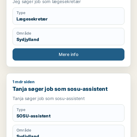
Jeg søger job som lægesekretær
Type
Lægesekretær
Område
Sydjylland
Mere info
1 mdr siden
Tanja søger job som sosu-assistent
Tanja søger job som sosu-assistent
Tanja søger job som sosu-assistent
Type
SOSU-assistent
Område
Sydjylland