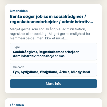
6 mdr siden
Bente søger job som socialrådgiver / regnskabsmedarbejder 
Bente søger job som socialrådgiver /
regnskabsmedarbejder / administrativ
medarbejder / kontorassistent
Meget gerne som socialrådgive, administration,
regnskab eller booking. Meget gerne mulighed for
hjemmearbejde, men ikke et must.
Sekretær for studerende
Type
Socialrådgiver, Regnskabsmedarbejder,
Administrativ medarbejder mv.
Område
Fyn, Sydjylland, Østjylland, Århus, Midtjylland
Mere info
1 år siden
Funsho søger job som lagermedarbejder / bygningsingeniør /