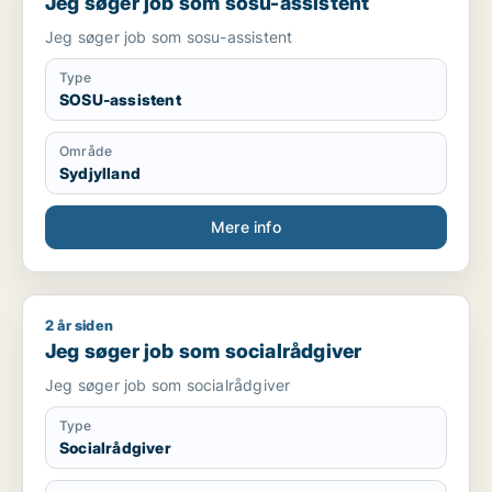
Jeg søger job som sosu-assistent
Jeg søger job som sosu-assistent
Type
SOSU-assistent
Område
Sydjylland
Mere info
2 år siden
Jeg søger job som socialrådgiver
Jeg søger job som socialrådgiver
Jeg søger job som socialrådgiver
Type
Socialrådgiver