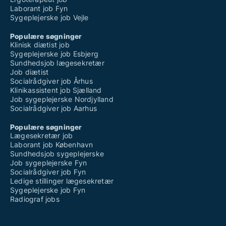
Laborant job Fyn
Sygeplejerske job Vejle
Populære søgninger
Klinisk diætist job
Sygeplejerske job Esbjerg
Sundhedsjob lægesekretær
Job diætist
Socialrådgiver job Århus
Klinikassistent job Sjælland
Job sygeplejerske Nordjylland
Socialrådgiver job Aarhus
Populære søgninger
Lægesekretær job
Laborant job København
Sundhedsjob sygeplejerske
Job sygeplejerske Fyn
Socialrådgiver job Fyn
Ledige stillinger lægesekretær
Sygeplejerske job Fyn
Radiograf jobs