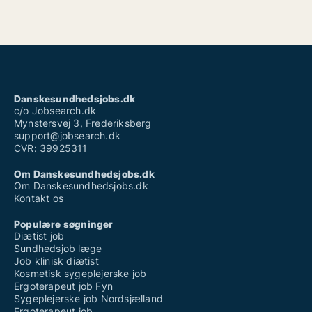
Danskesundhedsjobs.dk
c/o Jobsearch.dk
Mynstersvej 3, Frederiksberg
support@jobsearch.dk
CVR: 39925311
Om Danskesundhedsjobs.dk
Om Danskesundhedsjobs.dk
Kontakt os
Populære søgninger
Diætist job
Sundhedsjob læge
Job klinisk diætist
Kosmetisk sygeplejerske job
Ergoterapeut job Fyn
Sygeplejerske job Nordsjælland
Ergoterapeut job