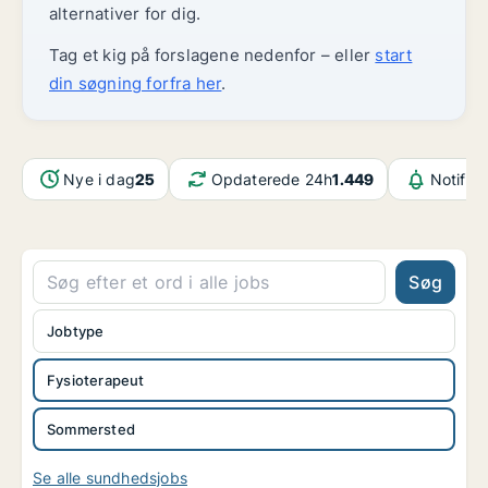
alternativer for dig.
Tag et kig på forslagene nedenfor – eller
start
din søgning forfra her
.
Nye i dag
25
Opdaterede 24h
1.449
Notifik
Søg
Jobtype
Fysioterapeut
Sommersted
Se alle sundhedsjobs