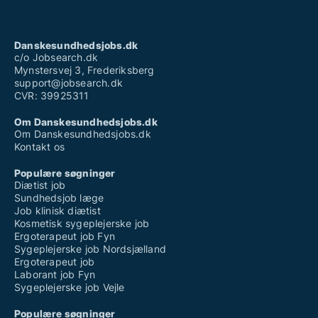
Danskesundhedsjobs.dk
c/o Jobsearch.dk
Mynstersvej 3, Frederiksberg
support@jobsearch.dk
CVR: 39925311
Om Danskesundhedsjobs.dk
Om Danskesundhedsjobs.dk
Kontakt os
Populære søgninger
Diætist job
Sundhedsjob læge
Job klinisk diætist
Kosmetisk sygeplejerske job
Ergoterapeut job Fyn
Sygeplejerske job Nordsjælland
Ergoterapeut job
Laborant job Fyn
Sygeplejerske job Vejle
Populære søgninger