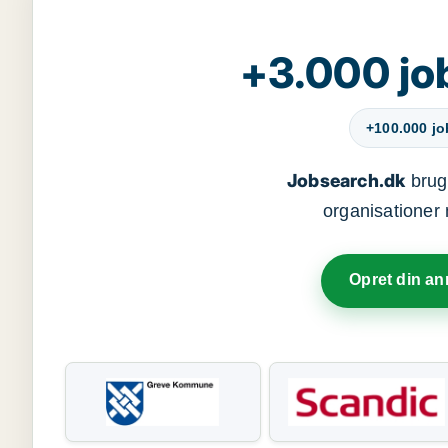
+3.000 jo
+100.000 j
Jobsearch.dk
bruge
organisationer 
Opret din a