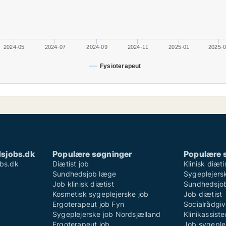
2024-05
2024-07
2024-09
2024-11
2025-01
2025-
Fysioterapeut
sjobs.dk
Populære søgninger
Populære 
bs.dk
Diætist job
Klinisk diæti
Sundhedsjob læge
Sygeplejersk
Job klinisk diætist
Sundhedsjo
Kosmetisk sygeplejerske job
Job diætist
Ergoterapeut job Fyn
Socialrådgiv
Sygeplejerske job Nordsjælland
Klinikassist
Ergoterapeut job
Job sygeple