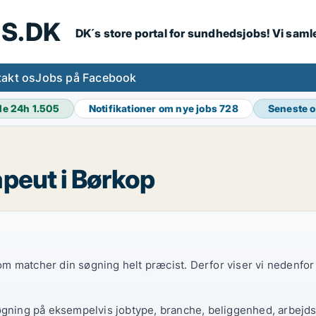
S.DK
DK´s store portal for sundhedsjobs! Vi samle
akt os
Jobs på Facebook
de 24h
1.505
Notifikationer om nye jobs
728
Seneste 
apeut i Børkop
 som matcher din søgning helt præcist. Derfor viser vi nedenfo
øgning på eksempelvis jobtype, branche, beliggenhed, arbejdst