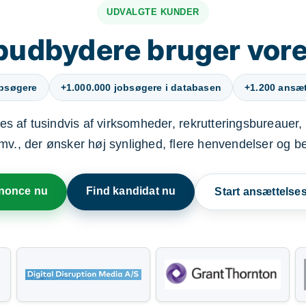
UDVALGTE KUNDER
budbydere bruger vore
obsøgere
+1.000.000 jobsøgere i databasen
+1.200 ansætt
s af tusindvis af virksomheder, rekrutteringsbureauer, 
mv., der ønsker høj synlighed, flere henvendelser og b
nnonce nu
Find kandidat nu
Start ansættels