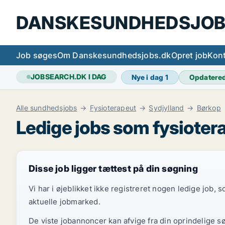
DANSKESUNDHEDSJOB
Job søges
Om Danskesundhedsjobs.dk
Opret job
Kont
JOBSEARCH.DK I DAG
Nye i dag
1
Opdatere
Alle sundhedsjobs
Fysioterapeut
Sydjylland
Børkop
Ledige jobs som fysioter
Disse job ligger tættest på din søgning
Vi har i øjeblikket ikke registreret nogen ledige job,
aktuelle jobmarked.
De viste jobannoncer kan afvige fra din oprindelige s