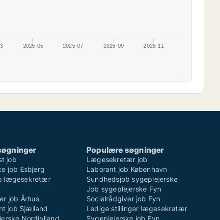
03
2025-05
2025-07
2025-09
2025-11
søgninger
Populære søgninger
st job
Lægesekretær job
e job Esbjerg
Laborant job København
b lægesekretær
Sundhedsjob sygeplejerske
Job sygeplejerske Fyn
er job Århus
Socialrådgiver job Fyn
ent job Sjælland
Ledige stillinger lægesekretær
jerske Nordjylland
Sygeplejerske job Fyn