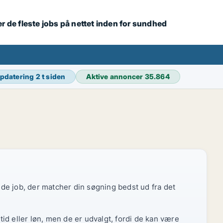
r de fleste jobs på nettet inden for sundhed
opdatering
2 t siden
Aktive annoncer
35.864
r de job, der matcher din søgning bedst ud fra det
id eller løn, men de er udvalgt, fordi de kan være