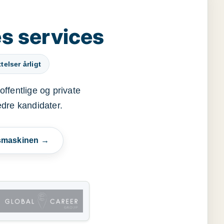
s services
elser årligt
offentlige og private
edre kandidater.
esmaskinen →