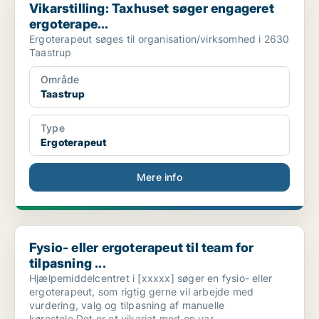
Vikarstilling: Taxhuset søger engageret
ergoterape...
Ergoterapeut søges til organisation/virksomhed i 2630
Taastrup
Område
Taastrup
Type
Ergoterapeut
Mere info
Fysio- eller ergoterapeut til team for tilpasning ...
Fysio- eller ergoterapeut til team for
tilpasning ...
Hjælpemiddelcentret i [xxxxx] søger en fysio- eller
ergoterapeut, som rigtig gerne vil arbejde med
vurdering, valg og tilpasning af manuelle
kørestole.Det er et vikariat med en var..