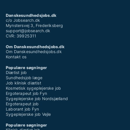
Danskesundhedsjobs.dk
c/o Jobsearch.dk
Mynstersvej 3, Frederiksberg
support@jobsearch.dk
CVR: 39925311
Om Danskesundhedsjobs.dk
Om Danskesundhedsjobs.dk
Kontakt os
Populære søgninger
Diætist job
Sundhedsjob læge
Job klinisk diætist
Kosmetisk sygeplejerske job
Ergoterapeut job Fyn
Sygeplejerske job Nordsjælland
Ergoterapeut job
Laborant job Fyn
Sygeplejerske job Vejle
Populære søgninger
Klinisk diætist job