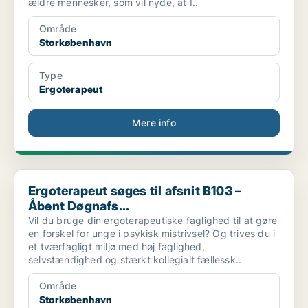
ældre mennesker, som vil nyde, at I..
Område
Storkøbenhavn
Type
Ergoterapeut
Mere info
Ergoterapeut søges til afsnit B103 – Åbent Døgnafs...
Ergoterapeut søges til afsnit B103 –
Åbent Døgnafs...
Vil du bruge din ergoterapeutiske faglighed til at gøre
en forskel for unge i psykisk mistrivsel? Og trives du i
et tværfagligt miljø med høj faglighed,
selvstændighed og stærkt kollegialt fællessk..
Område
Storkøbenhavn