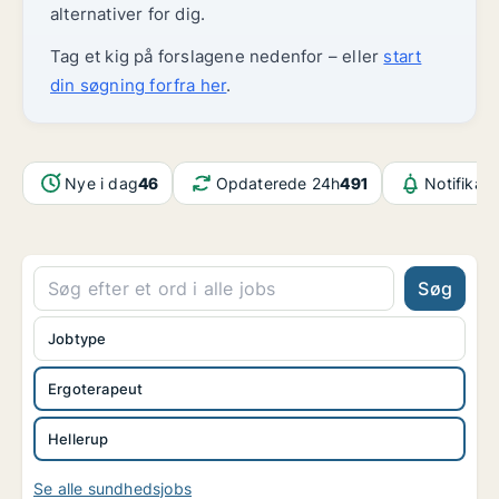
alternativer for dig.
Tag et kig på forslagene nedenfor – eller
start
din søgning forfra her
.
Nye i dag
46
Opdaterede 24h
491
Notifikat
Søg
Jobtype
Ergoterapeut
Hellerup
Se alle sundhedsjobs