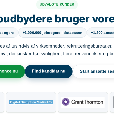
UDVALGTE KUNDER
budbydere bruger vore
obsøgere
+1.000.000 jobsøgere i databasen
+1.200 ansætt
s af tusindvis af virksomheder, rekrutteringsbureauer, 
mv., der ønsker høj synlighed, flere henvendelser og b
nnonce nu
Find kandidat nu
Start ansættels