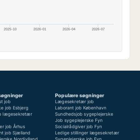
2025-10
2026-01
2026-04
2026-07
søgninger
Populære søgninger
st job
Lægesekretær job
e job Esbjerg
Laborant job København
b lægesekretær
Sundhedsjob sygeplejerske
Job sygeplejerske Fyn
er job Århus
Socialrådgiver job Fyn
ent job Sjælland
Ledige stillinger lægesekretær
jerske Nordjylland
Sygeplejerske job Fyn