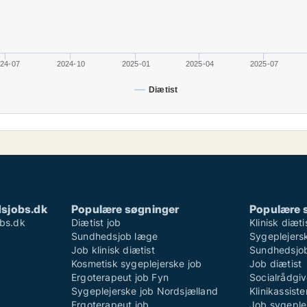
24-07
2024-10
2025-01
2025-04
2025-07
Diætist
sjobs.dk
Populære søgninger
Populære 
bs.dk
Diætist job
Klinisk diæti
Sundhedsjob læge
Sygeplejersk
Job klinisk diætist
Sundhedsjo
Kosmetisk sygeplejerske job
Job diætist
Ergoterapeut job Fyn
Socialrådgiv
Sygeplejerske job Nordsjælland
Klinikassist
Ergoterapeut job
Job sygeple