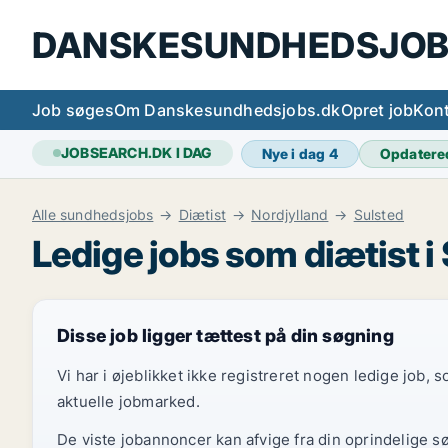
DANSKESUNDHEDSJOB
Job søges
Om Danskesundhedsjobs.dk
Opret job
Kont
JOBSEARCH.DK I DAG
Nye i dag
4
Opdatere
Alle sundhedsjobs
Diætist
Nordjylland
Sulsted
Ledige jobs som diætist i
Disse job ligger tættest på din søgning
Vi har i øjeblikket ikke registreret nogen ledige job,
aktuelle jobmarked.
De viste jobannoncer kan afvige fra din oprindelige s