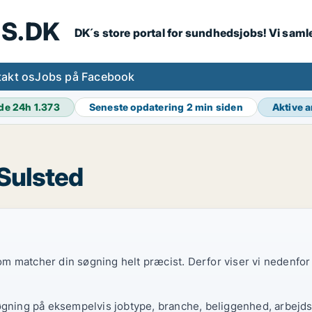
S.DK
DK´s store portal for sundhedsjobs! Vi samle
akt os
Jobs på Facebook
de 24h
1.373
Seneste opdatering
2 min siden
Aktive 
 Sulsted
 som matcher din søgning helt præcist. Derfor viser vi nedenfo
øgning på eksempelvis jobtype, branche, beliggenhed, arbejdst