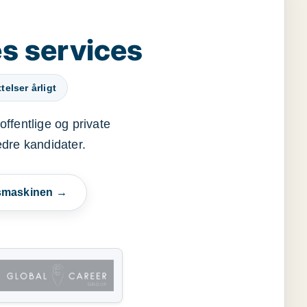
s services
elser årligt
offentlige og private
edre kandidater.
esmaskinen →