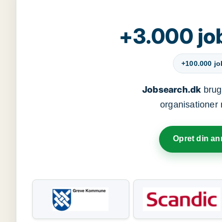
+3.000 jo
+100.000 j
Jobsearch.dk
bruge
organisationer 
Opret din a