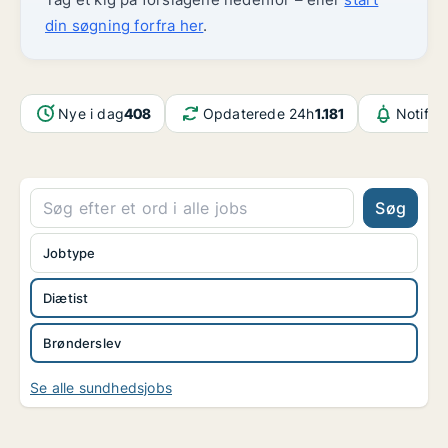
din søgning forfra her
.
Nye i dag
408
Opdaterede 24h
1.181
Notifik
Søg
Jobtype
Diætist
Brønderslev
Se alle sundhedsjobs