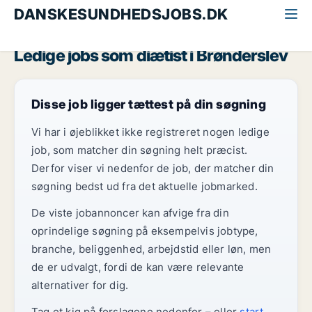
DANSKESUNDHEDSJOBS.DK
Alle sundhedsjobs
Diætist
Nordjylland
Brønderslev
Ledige jobs som diætist i Brønderslev
Disse job ligger tættest på din søgning
Vi har i øjeblikket ikke registreret nogen ledige
job, som matcher din søgning helt præcist.
Derfor viser vi nedenfor de job, der matcher din
søgning bedst ud fra det aktuelle jobmarked.
De viste jobannoncer kan afvige fra din
oprindelige søgning på eksempelvis jobtype,
branche, beliggenhed, arbejdstid eller løn, men
de er udvalgt, fordi de kan være relevante
alternativer for dig.
Tag et kig på forslagene nedenfor – eller
start