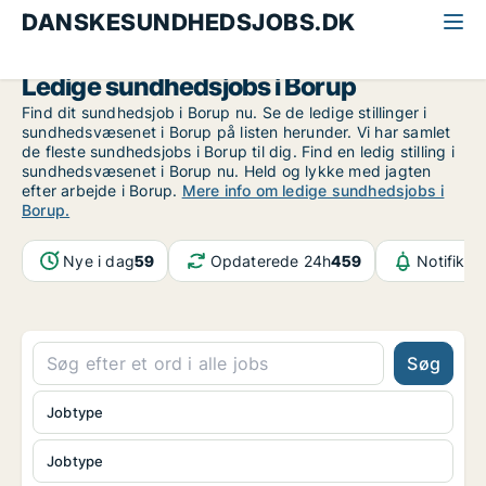
DANSKESUNDHEDSJOBS.DK
Alle sundhedsjobs
Midt-og Vestsjælland
Borup
Ledige sundhedsjobs i Borup
Find dit sundhedsjob i Borup nu. Se de ledige stillinger i
sundhedsvæsenet i Borup på listen herunder. Vi har samlet
de fleste sundhedsjobs i Borup til dig. Find en ledig stilling i
sundhedsvæsenet i Borup nu. Held og lykke med jagten
efter arbejde i Borup.
Mere info om ledige sundhedsjobs i
Borup.
Nye i dag
59
Opdaterede 24h
459
Notifikat
Søg
Jobtype
Jobtype