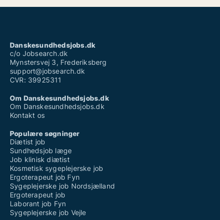
Danskesundhedsjobs.dk
c/o Jobsearch.dk
Mynstersvej 3, Frederiksberg
support@jobsearch.dk
CVR: 39925311
Om Danskesundhedsjobs.dk
Om Danskesundhedsjobs.dk
Kontakt os
Populære søgninger
Diætist job
Sundhedsjob læge
Job klinisk diætist
Kosmetisk sygeplejerske job
Ergoterapeut job Fyn
Sygeplejerske job Nordsjælland
Ergoterapeut job
Laborant job Fyn
Sygeplejerske job Vejle