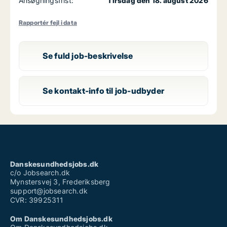
Ansøgningsfrist:
Tirsdag den 18. august 2026
Rapportér fejl i data
Se fuld job-beskrivelse
Se kontakt-info til job-udbyder
Danskesundhedsjobs.dk
c/o Jobsearch.dk
Mynstersvej 3, Frederiksberg
support@jobsearch.dk
CVR: 39925311
Om Danskesundhedsjobs.dk