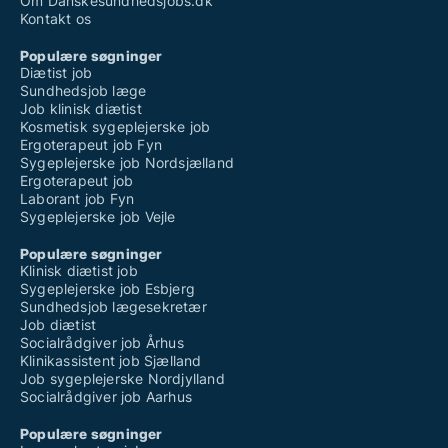
Om Danskesundhedsjobs.dk
Kontakt os
Populære søgninger
Diætist job
Sundhedsjob læge
Job klinisk diætist
Kosmetisk sygeplejerske job
Ergoterapeut job Fyn
Sygeplejerske job Nordsjælland
Ergoterapeut job
Laborant job Fyn
Sygeplejerske job Vejle
Populære søgninger
Klinisk diætist job
Sygeplejerske job Esbjerg
Sundhedsjob lægesekretær
Job diætist
Socialrådgiver job Århus
Klinikassistent job Sjælland
Job sygeplejerske Nordjylland
Socialrådgiver job Aarhus
Populære søgninger