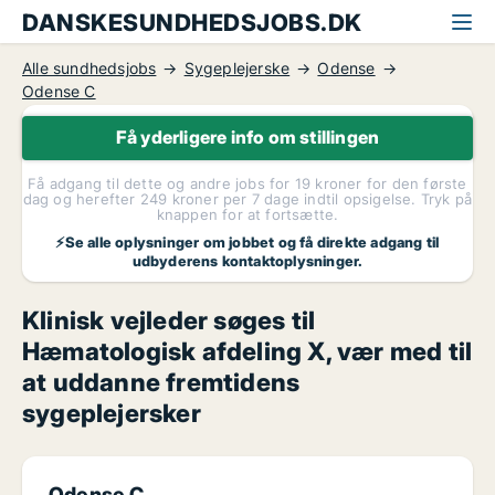
DANSKESUNDHEDSJOBS.DK
Alle sundhedsjobs
Sygeplejerske
Odense
Odense C
Få yderligere info om stillingen
Få adgang til dette og andre jobs for 19 kroner for den første
dag og herefter 249 kroner per 7 dage indtil opsigelse. Tryk på
knappen for at fortsætte.
⚡Se alle oplysninger om jobbet og få direkte adgang til
udbyderens kontaktoplysninger.
Klinisk vejleder søges til
Hæmatologisk afdeling X, vær med til
at uddanne fremtidens
sygeplejersker
Odense C