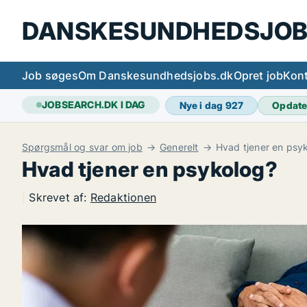
DANSKESUNDHEDSJOB
Job søges
Om Danskesundhedsjobs.dk
Opret job
Kont
JOBSEARCH.DK I DAG
Nye i dag
927
Opdate
Spørgsmål og svar om job
Generelt
Hvad tjener en psy
Hvad tjener en psykolog?
|
Skrevet af:
Redaktionen