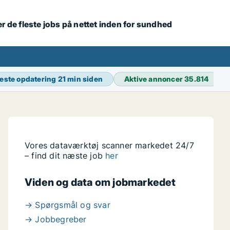
r de fleste jobs på nettet inden for sundhed
este opdatering
21 min siden
Aktive annoncer
35.814
Vores dataværktøj scanner markedet 24/7
– find dit næste job
her
Viden og data om jobmarkedet
→ Spørgsmål og svar
→ Jobbegreber