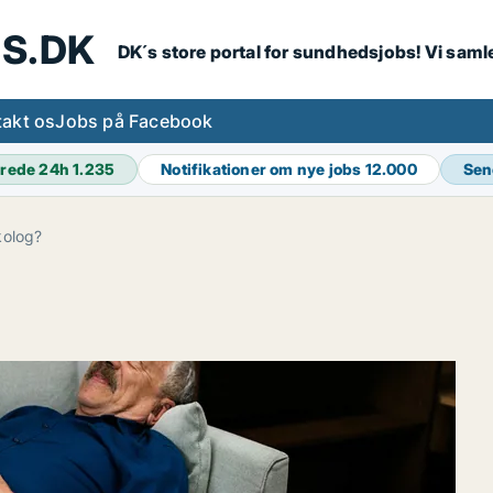
S.DK
DK´s store portal for sundhedsjobs! Vi samle
akt os
Jobs på Facebook
rede 24h
1.235
Notifikationer om nye jobs
12.000
Sen
kolog?