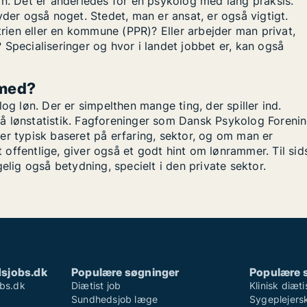
in. Det er anderledes for en psykolog med lang praksis.
yder også noget. Stedet, man er ansat, er også vigtigt.
trien eller en kommune (PPR)? Eller arbejder man privat,
Specialiseringer og hvor i landet jobbet er, kan også
 med?
og løn. Der er simpelthen mange ting, der spiller ind.
å lønstatistik. Fagforeninger som Dansk Psykolog Foreni
e er typisk baseret på erfaring, sektor, og om man er
t offentlige, giver også et godt hint om lønrammer. Til sid
elig også betydning, specielt i den private sektor.
sjobs.dk
Populære søgninger
Populære 
bs.dk
Diætist job
Klinisk diæti
Sundhedsjob læge
Sygeplejersk