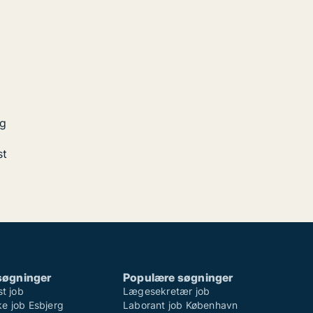
ng
st
søgninger
Populære søgninger
st job
Lægesekretær job
e job Esbjerg
Laborant job København