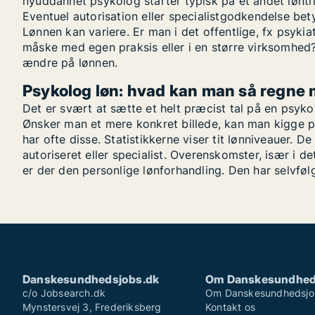
nyuddannet psykolog starter typisk på et andet løntr
Eventuel autorisation eller specialistgodkendelse bet
Lønnen kan variere. Er man i det offentlige, fx psykia
måske med egen praksis eller i en større virksomhed? 
ændre på lønnen.
Psykolog løn: hvad kan man så regne
Det er svært at sætte et helt præcist tal på en psykol
Ønsker man et mere konkret billede, kan man kigge p
har ofte disse. Statistikkerne viser tit lønniveauer. D
autoriseret eller specialist. Overenskomster, især i de
er der den personlige lønforhandling. Den har selvfølg
Danskesundhedsjobs.dk
Om Danskesundhed
c/o Jobsearch.dk
Om Danskesundhedsjo
Mynstersvej 3, Frederiksberg
Kontakt os