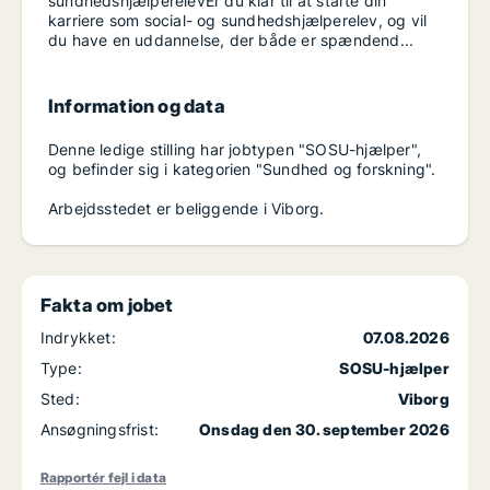
sundhedshjælperelevEr du klar til at starte din
karriere som social- og sundhedshjælperelev, og vil
du have en uddannelse, der både er spændend...
Information og data
Denne ledige stilling har jobtypen "SOSU-hjælper",
og befinder sig i kategorien "Sundhed og forskning".
Arbejdsstedet er beliggende i Viborg.
Fakta om jobet
Indrykket:
07.08.2026
Type:
SOSU-hjælper
Sted:
Viborg
Ansøgningsfrist:
Onsdag den 30. september 2026
Rapportér fejl i data