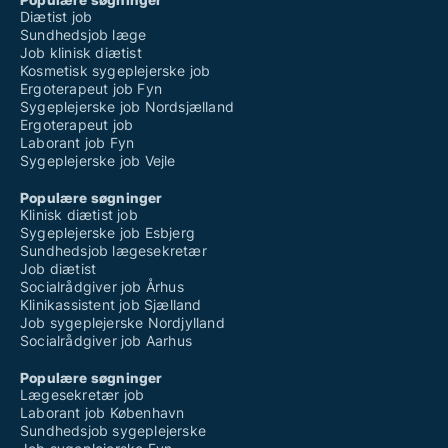
Diætist job
Sundhedsjob læge
Job klinisk diætist
Kosmetisk sygeplejerske job
Ergoterapeut job Fyn
Sygeplejerske job Nordsjælland
Ergoterapeut job
Laborant job Fyn
Sygeplejerske job Vejle
Populære søgninger
Klinisk diætist job
Sygeplejerske job Esbjerg
Sundhedsjob lægesekretær
Job diætist
Socialrådgiver job Århus
Klinikassistent job Sjælland
Job sygeplejerske Nordjylland
Socialrådgiver job Aarhus
Populære søgninger
Lægesekretær job
Laborant job København
Sundhedsjob sygeplejerske