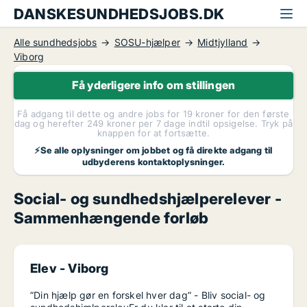
DANSKESUNDHEDSJOBS.DK
Alle sundhedsjobs
SOSU-hjælper
Midtjylland
Viborg
Få yderligere info om stillingen
Få adgang til dette og andre jobs for 19 kroner for den første
dag og herefter 249 kroner per 7 dage indtil opsigelse. Tryk på
knappen for at fortsætte.
⚡Se alle oplysninger om jobbet og få direkte adgang til
udbyderens kontaktoplysninger.
Social- og sundhedshjælperelever -
Sammenhængende forløb
Elev -
Viborg
”Din hjælp gør en forskel hver dag” - Bliv social- og