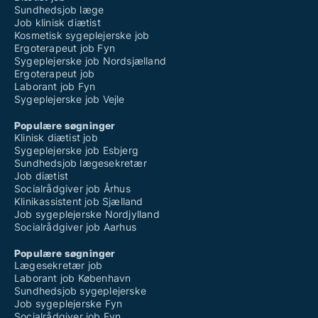
Sundhedsjob læge
Job klinisk diætist
Kosmetisk sygeplejerske job
Ergoterapeut job Fyn
Sygeplejerske job Nordsjælland
Ergoterapeut job
Laborant job Fyn
Sygeplejerske job Vejle
Populære søgninger
Klinisk diætist job
Sygeplejerske job Esbjerg
Sundhedsjob lægesekretær
Job diætist
Socialrådgiver job Århus
Klinikassistent job Sjælland
Job sygeplejerske Nordjylland
Socialrådgiver job Aarhus
Populære søgninger
Lægesekretær job
Laborant job København
Sundhedsjob sygeplejerske
Job sygeplejerske Fyn
Socialrådgiver job Fyn