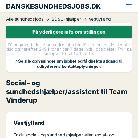
DANSKESUNDHEDSJOBS.DK
Alle sundhedsjobs
SOSU-hjælper
Vestjylland
Få yderligere info om stillingen
Få adgang til dette og andre jobs for 19 kroner for den første
dag og herefter 249 kroner per 7 dage indtil opsigelse. Tryk på
knappen for at fortsætte.
⚡Se alle oplysninger om jobbet og få direkte adgang til
udbyderens kontaktoplysninger.
Social- og
sundhedshjælper/assistent til Team
Vinderup
Vestjylland
Er du social- og sundhedshjælper eller social- og