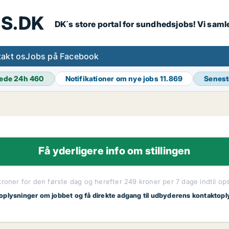
S.DK
DK´s store portal for sundhedsjobs! Vi samle
akt os
Jobs på Facebook
ede 24h
460
Notifikationer om nye jobs
11.869
Senest
Få yderligere info om stillingen
kroner for den første dag og herefter 249 kroner per 7 dage indtil op
 oplysninger om jobbet og få direkte adgang til udbyderens kontaktopl