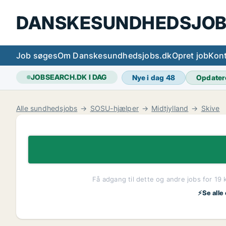
DANSKESUNDHEDSJOB
Job søges
Om Danskesundhedsjobs.dk
Opret job
Kont
JOBSEARCH.DK I DAG
Nye i dag
48
Opdater
Alle sundhedsjobs
SOSU-hjælper
Midtjylland
Skive
Få adgang til dette og andre jobs for 19 
⚡Se alle