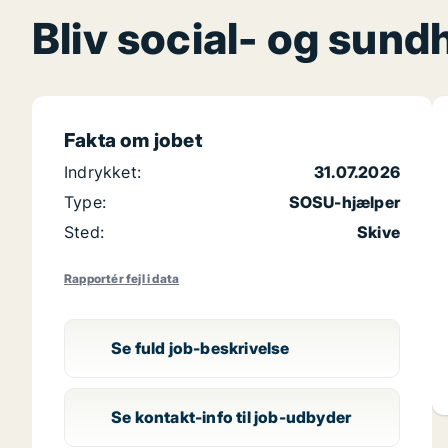
Bliv social- og sun
Fakta om jobet
Indrykket:
31.07.2026
Type:
SOSU-hjælper
Sted:
Skive
Rapportér fejl i data
Se fuld job-beskrivelse
Se kontakt-info til job-udbyder