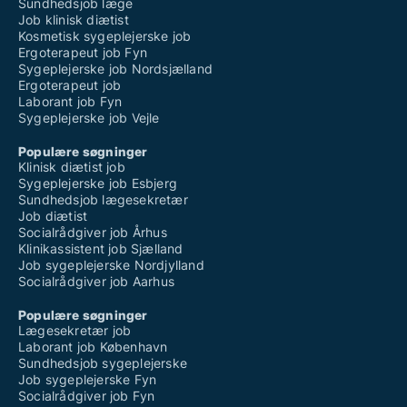
Sundhedsjob læge
Job klinisk diætist
Kosmetisk sygeplejerske job
Ergoterapeut job Fyn
Sygeplejerske job Nordsjælland
Ergoterapeut job
Laborant job Fyn
Sygeplejerske job Vejle
Populære søgninger
Klinisk diætist job
Sygeplejerske job Esbjerg
Sundhedsjob lægesekretær
Job diætist
Socialrådgiver job Århus
Klinikassistent job Sjælland
Job sygeplejerske Nordjylland
Socialrådgiver job Aarhus
Populære søgninger
Lægesekretær job
Laborant job København
Sundhedsjob sygeplejerske
Job sygeplejerske Fyn
Socialrådgiver job Fyn