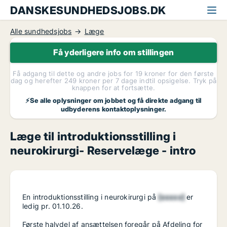
DANSKESUNDHEDSJOBS.DK
Alle sundhedsjobs
Læge
Få yderligere info om stillingen
Få adgang til dette og andre jobs for 19 kroner for den første
dag og herefter 249 kroner per 7 dage indtil opsigelse. Tryk på
knappen for at fortsætte.
⚡Se alle oplysninger om jobbet og få direkte adgang til
udbyderens kontaktoplysninger.
Læge til introduktionsstilling i
neurokirurgi- Reservelæge - intro
En introduktionsstilling i neurokirurgi på
[xxxxx]
er
ledig pr. 01.10.26.
Første halvdel af ansættelsen foregår på Afdeling for