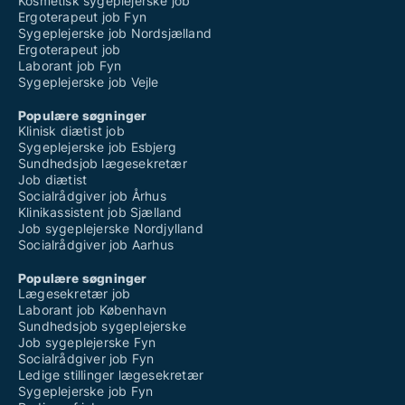
Kosmetisk sygeplejerske job
Ergoterapeut job Fyn
Sygeplejerske job Nordsjælland
Ergoterapeut job
Laborant job Fyn
Sygeplejerske job Vejle
Populære søgninger
Klinisk diætist job
Sygeplejerske job Esbjerg
Sundhedsjob lægesekretær
Job diætist
Socialrådgiver job Århus
Klinikassistent job Sjælland
Job sygeplejerske Nordjylland
Socialrådgiver job Aarhus
Populære søgninger
Lægesekretær job
Laborant job København
Sundhedsjob sygeplejerske
Job sygeplejerske Fyn
Socialrådgiver job Fyn
Ledige stillinger lægesekretær
Sygeplejerske job Fyn