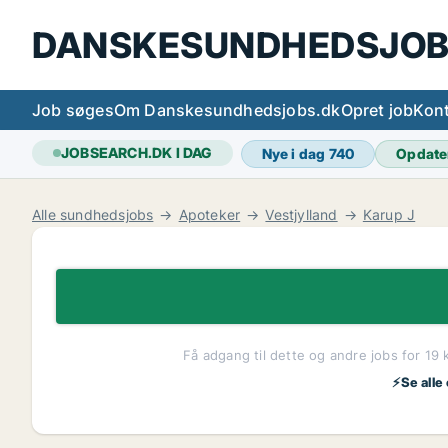
DANSKESUNDHEDSJOB
Job søges
Om Danskesundhedsjobs.dk
Opret job
Kont
JOBSEARCH.DK I DAG
Nye i dag
740
Opdate
Alle sundhedsjobs
Apoteker
Vestjylland
Karup J
Få adgang til dette og andre jobs for 19 
⚡Se alle