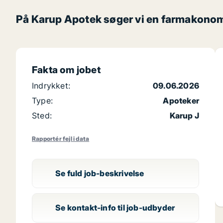
På Karup Apotek søger vi en farmakonom, 
Fakta om jobet
Indrykket:
09.06.2026
Type:
Apoteker
Sted:
Karup J
Rapportér fejl i data
Se fuld job-beskrivelse
Se kontakt-info til job-udbyder