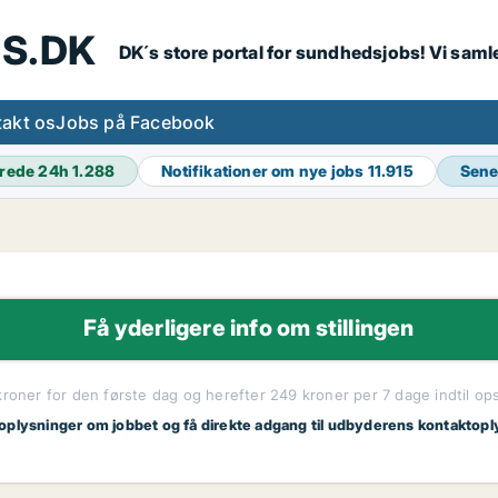
S.DK
DK´s store portal for sundhedsjobs! Vi samle
akt os
Jobs på Facebook
rede 24h
1.288
Notifikationer om nye jobs
11.915
Sene
Få yderligere info om stillingen
kroner for den første dag og herefter 249 kroner per 7 dage indtil op
 oplysninger om jobbet og få direkte adgang til udbyderens kontaktopl